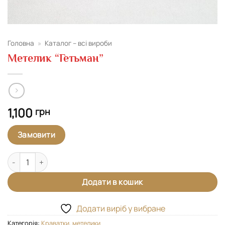
Головна
»
Каталог – всі вироби
Метелик “Гетьман”
1,100
грн
Замовити
Метелик "Гетьман" кількість
Додати в кошик
Додати виріб у вибране
Категорія:
Краватки, метелики