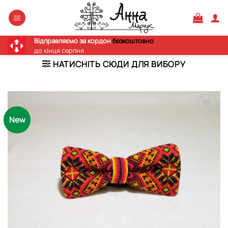
Skip
to
content
Відправляємо за кордон
безкоштовно
до кінця серпня
НАТИСНІТЬ СЮДИ ДЛЯ ВИБОРУ
New
Додати
виріб у
вибране