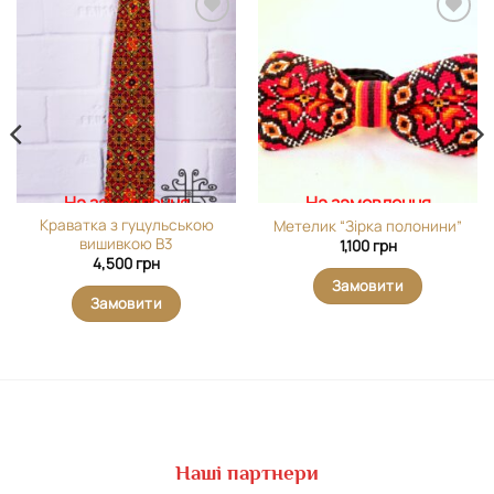
Додати
Додати
виріб у
виріб у
вибране
вибране
На замовлення
На замовлення
Краватка з гуцульською
Метелик “Зірка полонини”
вишивкою В3
1,100
грн
4,500
грн
Замовити
Замовити
Наші партнери