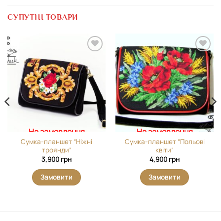
СУПУТНІ ТОВАРИ
Додати
Додати
виріб у
виріб у
вибране
вибране
На замовлення
На замовлення
Сумка-планшет “Ніжні
Сумка-планшет “Польові
троянди”
квіти”
3,900
грн
4,900
грн
Замовити
Замовити