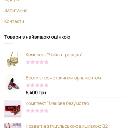
Запитання
Контакти
Товари з найвищою оцінкою
Комплект "Чайна троянда"
Оцінено в
5.00
з 5
Броги з геометричним орнаментом
5,400
грн
Оцінено в
5.00
з 5
Комплект "Макове безумство"
Оцінено в
5.00
з 5
Краватка з гуцульською вишивкою В2