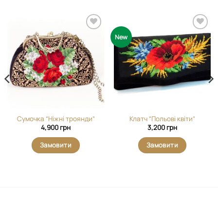
Додати
Додати
New
виріб у
виріб у
вибране
вибране
Сумочка “Ніжні троянди”
Клатч “Польові квіти”
4,900
грн
3,200
грн
Замовити
Замовити