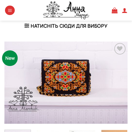
Skip
to
content
НАТИСНІТЬ СЮДИ ДЛЯ ВИБОРУ
New
Додати
виріб у
вибране