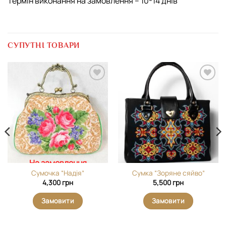
Термін виконання на замовлення – 10-14 днів
СУПУТНІ ТОВАРИ
Додати
Додати
виріб у
виріб у
вибране
вибране
На замовлення
Сумочка “Надія”
Сумка “Зоряне сяйво”
4,300
грн
5,500
грн
Замовити
Замовити