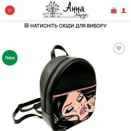
Skip
to
content
НАТИСНІТЬ СЮДИ ДЛЯ ВИБОРУ
New
Додати
виріб у
вибране