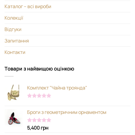
Каталог – всі вироби
Колекції
Відгуки
Запитання
Контакти
Товари з найвищою оцінкою
Комплект "Чайна троянда"
Оцінено в
5.00
з 5
Броги з геометричним орнаментом
5,400
грн
Оцінено в
5.00
з 5