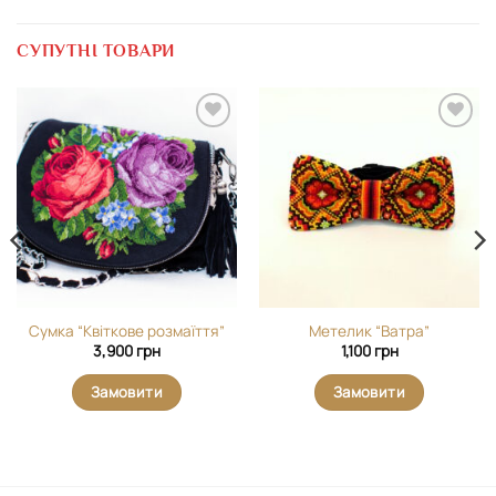
СУПУТНІ ТОВАРИ
Додати
Додати
виріб у
виріб у
вибране
вибране
Сумка “Квіткове розмаїття”
Метелик “Ватра”
на
3,900
грн
1,100
грн
грн.
Замовити
Замовити