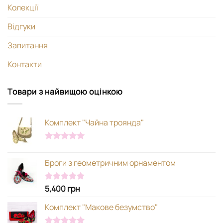
Колекції
Відгуки
Запитання
Контакти
Товари з найвищою оцінкою
Комплект "Чайна троянда"
Оцінено в
5.00
з 5
Броги з геометричним орнаментом
5,400
грн
Оцінено в
5.00
з 5
Комплект "Макове безумство"