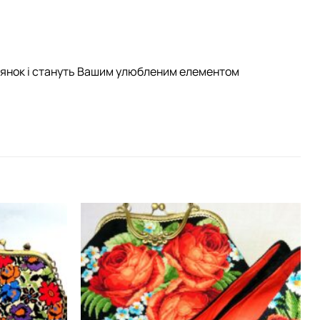
улянок і стануть Вашим улюбленим елементом
Додати
Додати
виріб у
виріб у
вибране
вибране