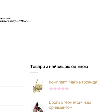
Товари з найвищою оцінкою
Комплект "Чайна троянда"
Оцінено в
5.00
з 5
Броги з геометричним
орнаментом