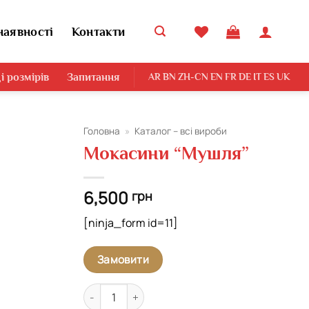
наявності
Контакти
і розмірів
Запитання
AR
BN
ZH-CN
EN
FR
DE
IT
ES
UK
Головна
»
Каталог – всі вироби
Мокасини “Мушля”
Додати
виріб у
вибране
6,500
грн
[ninja_form id=11]
Замовити
Мокасини "Мушля" кількість