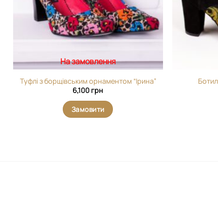
На замовлення
Туфлі з борщівським орнаментом “Ірина”
Ботил
6,100
грн
Замовити