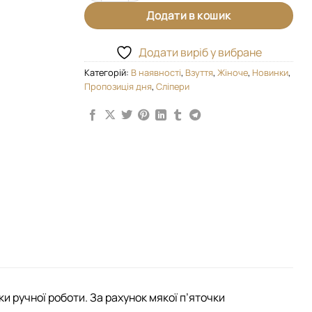
Додати в кошик
Додати виріб у вибране
Категорій:
В наявності
,
Взуття
,
Жіноче
,
Новинки
,
Пропозиція дня
,
Сліпери
и ручної роботи. За рахунок мякої п’яточки