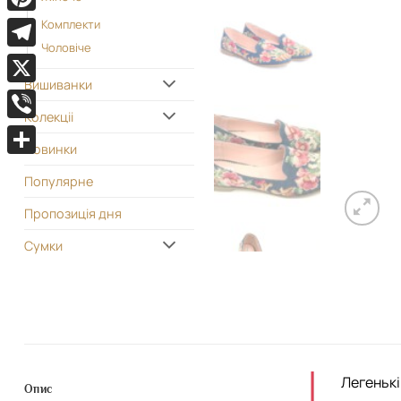
Pinterest
Комплекти
Чоловіче
Telegram
Вишиванки
X
Колекціі
Viber
Новинки
Поділитися
Популярне
Пропозиція дня
Сумки
Легенькі
Опис