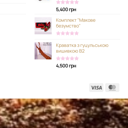
5,400
грн
Оцінено в
5.00
з 5
Комплект "Макове
безумство"
Оцінено в
Краватка з гуцульською
5.00
з 5
вишивкою В2
4,500
грн
Оцінено в
5.00
з 5
Visa
Mast