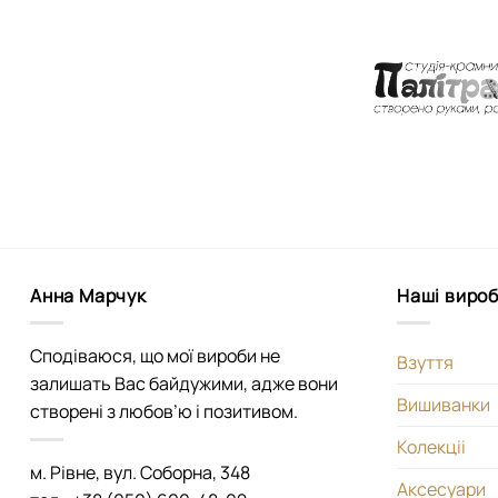
Анна Марчук
Наші виро
Сподіваюся, що мої вироби не
Взуття
залишать Вас байдужими, адже вони
Вишиванки
створені з любов’ю і позитивом.
Колекціі
м. Рівне, вул. Соборна, 348
Аксесуари