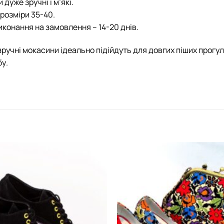
дуже зручні і м’які.
розміри 35-40.
иконання на замовлення – 14-20 днів.
зручні мокасини ідеально підійдуть для довгих піших прог
у.
Додати
виріб у
вибране