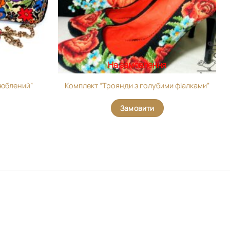
На замовлення
люблений”
Комплект “Троянди з голубими фіалками”
Замовити