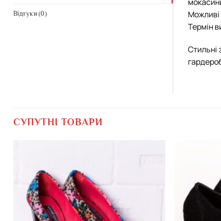
мокасини 
Можливі 
Відгуки (0)
Термін в
Стильні 
гардероб
СУПУТНІ ТОВАРИ
Додати
виріб у
вибране