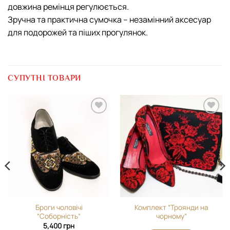
довжина ремінця регулюється.
Зручна та практична сумочка – незамінний аксесуар
для подорожей та піших прогулянок.
СУПУТНІ ТОВАРИ
Додати
Додати
виріб у
виріб у
вибране
вибране
Броги чоловічі
Комплект “Троянди на
“Соборність”
чорному”
5,400
грн