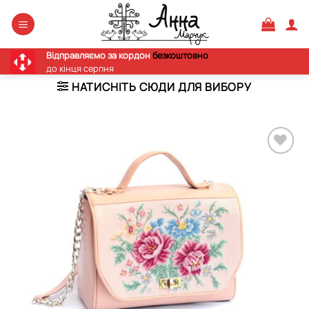
Skip
to
content
Відправляємо за кордон
безкоштовно
до кінця серпня
НАТИСНІТЬ СЮДИ ДЛЯ ВИБОРУ
Додати
виріб у
вибране