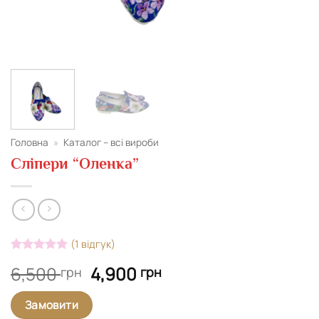
Головна
»
Каталог – всі вироби
Сліпери “Оленка”
(
1
відгук)
Рейтинг
1
5
Оригінальна
Поточна
6,500
4,900
грн
грн
з 5 на
основі
ціна:
ціна:
опитування
6,500 грн.
4,900 грн.
Замовити
покупця