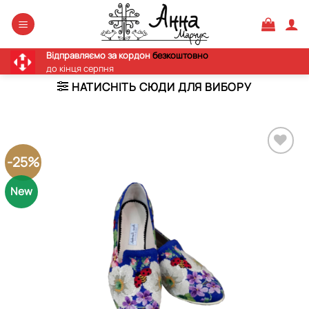
Skip
to
content
Відправляємо за кордон
безкоштовно
до кінця серпня
НАТИСНІТЬ СЮДИ ДЛЯ ВИБОРУ
-25%
Додати
виріб у
New
вибране