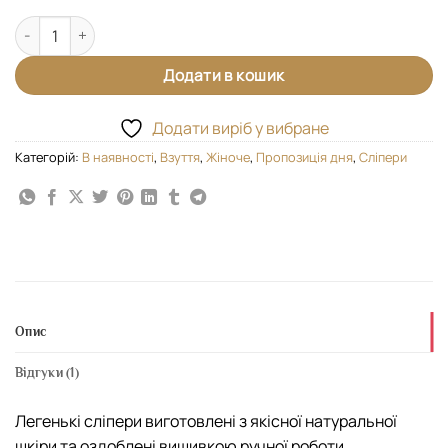
Сліпери "Оленка" кількість
Додати в кошик
Додати виріб у вибране
Категорій:
В наявності
,
Взуття
,
Жіноче
,
Пропозиція дня
,
Сліпери
Опис
Відгуки (1)
Легенькі сліпери виготовлені з якісної натуральної
шкіри та оздоблені вишивкою ручної роботи.