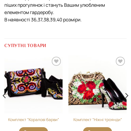
піших прогулянок і стануть Вашим улюбленим
елементом гардеробу.
В наявності 36,37,38,39,40 розміри.
СУПУТНІ ТОВАРИ
Додати
Додати
виріб у
виріб у
вибране
вибране
Комплект “Коралові барви”
Комплект “Ніжні троянди”