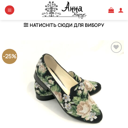
Skip
to
content
НАТИСНІТЬ СЮДИ ДЛЯ ВИБОРУ
-25%
Додати
виріб у
вибране