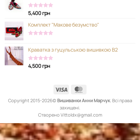
5,400
грн
Оцінено в
5.00
з 5
Комплект "Макове безумство"
Оцінено в
5.00
з 5
Краватка з гуцульською вишивкою В2
4,500
грн
Оцінено в
5.00
з 5
Visa
MasterCard
Copyright 2015-2026©
Вишиванки
Анни Марчук
. Всі права
захищені.
Створено Vittoldx@gmail.com