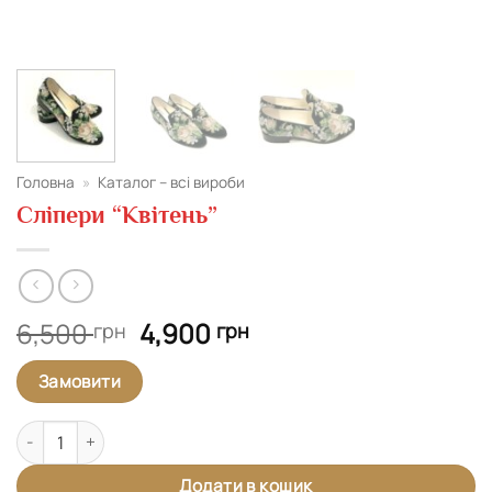
Головна
»
Каталог – всі вироби
Сліпери “Квітень”
Оригінальна
Поточна
6,500
4,900
грн
грн
ціна:
ціна:
6,500 грн.
4,900 грн.
Замовити
Сліпери "Квітень" кількість
Додати в кошик