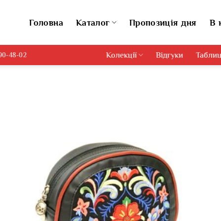
Головна
Каталог
Пропозиція дня
В 
Колекції
Відгуки
Таблиц
690-48-02