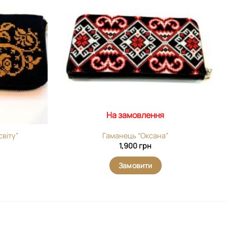
виріб у
виріб у
вибране
вибране
На замовлення
світу”
Гаманець “Оксана”
1,900
грн
Замовити