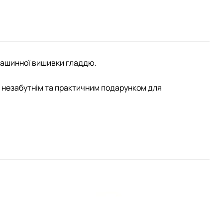
 машинної вишивки гладдю.
 незабутнім та практичним подарунком для
Додати
Додати