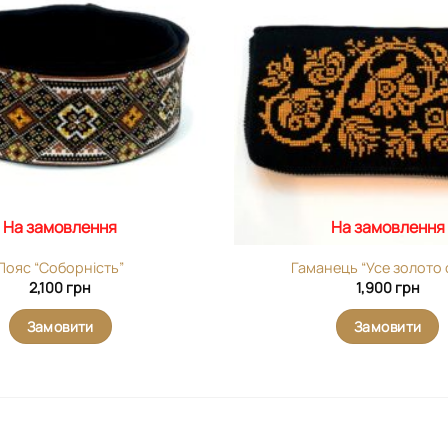
виріб у
вибране
На замовлення
На замовлення
Пояс “Соборність”
Гаманець “Усе золото 
2,100
грн
1,900
грн
Замовити
Замовити