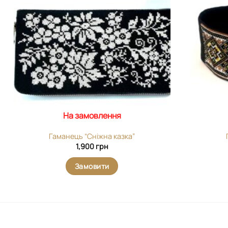
виріб у
вибране
На замовлення
Гаманець “Сніжна казка”
1,900
грн
Замовити