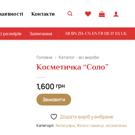
наявності
Контакти
і розмірів
Запитання
AR
BN
ZH-CN
EN
FR
DE
IT
ES
UK
Головна
»
Каталог – всі вироби
Косметичка “Соло”
Додати
виріб у
вибране
1,600
грн
Замовити
Додати виріб у вибране
Категорії:
Аксесуари
,
Жіночі гаманці, косметички