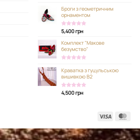
5.00
з 5
Броги з геометричним
орнаментом
5,400
грн
Оцінено в
5.00
з 5
Комплект "Макове
безумство"
Оцінено в
Краватка з гуцульською
5.00
з 5
вишивкою В2
4,500
грн
Оцінено в
5.00
з 5
Visa
Mast