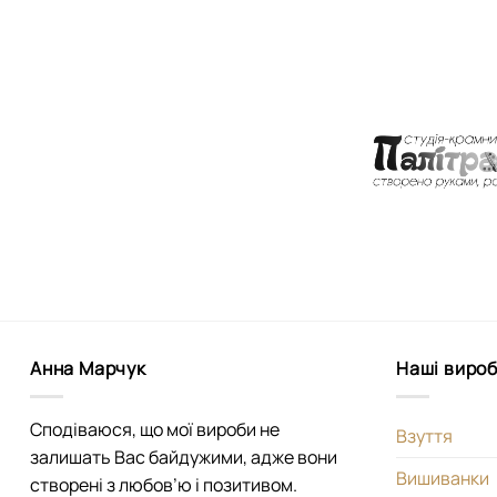
Анна Марчук
Наші виро
Сподіваюся, що мої вироби не
Взуття
залишать Вас байдужими, адже вони
Вишиванки
створені з любов’ю і позитивом.