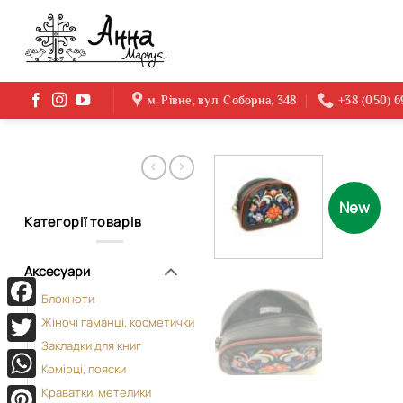
Skip
to
content
м. Рівне, вул. Соборна, 348
+38 (050) 
New
Категорії товарів
Аксесуари
Блокноти
Facebook
Жіночі гаманці, косметички
Закладки для книг
Twitter
Комірці, пояски
WhatsApp
Краватки, метелики