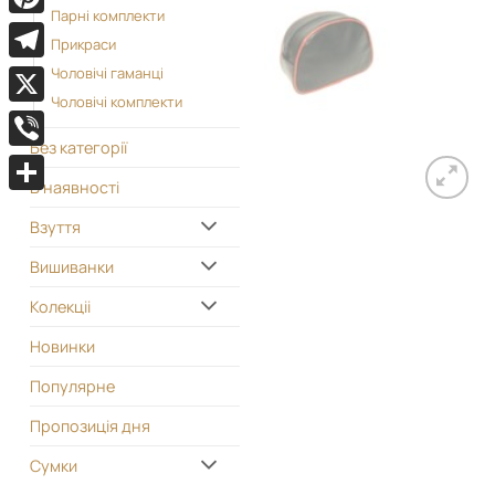
Парні комплекти
Pinterest
Прикраси
Telegram
Чоловічі гаманці
Чоловічі комплекти
X
Без категорії
Viber
В наявності
Поділитися
Взуття
Вишиванки
Колекціі
Новинки
Популярне
Пропозиція дня
Сумки