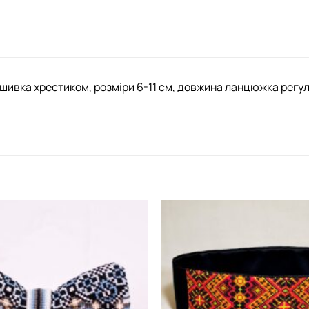
шивка хрестиком, розміри 6-11 см, довжина ланцюжка регу
Додати
виріб у
вибране