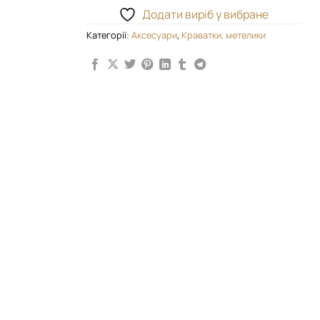
Додати виріб у вибране
Категорії:
Аксесуари
,
Краватки, метелики