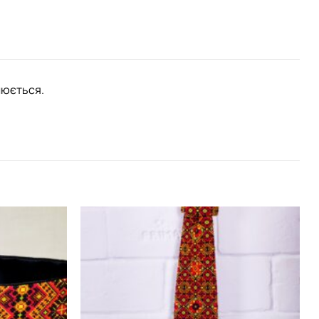
люється.
Додати
Додати
виріб у
виріб у
вибране
вибране