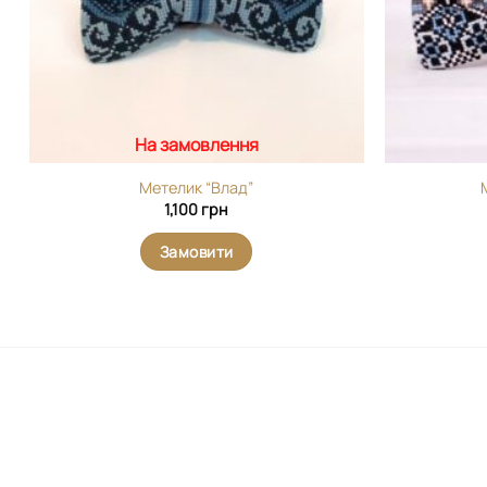
На замовлення
Метелик “Влад”
1,100
грн
Замовити