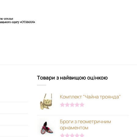
Товари з найвищою оцінкою
Комплект "Чайна троянда"
Оцінено в
5.00
з 5
Броги з геометричним
орнаментом