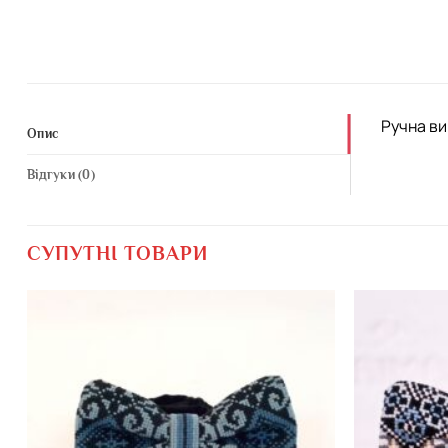
Ручна ви
Опис
Відгуки (0)
СУПУТНІ ТОВАРИ
Додати
виріб у
вибране