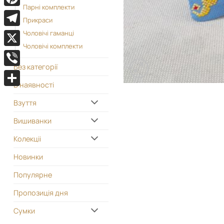
Парні комплекти
Pinterest
Прикраси
Telegram
Чоловічі гаманці
Чоловічі комплекти
X
Без категорії
Viber
В наявності
Поділитися
Взуття
Вишиванки
Колекціі
Новинки
Популярне
Пропозиція дня
Сумки