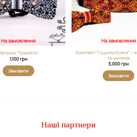
На замовлення
На замовлення
Комплект “Гуцулка Ксеня” – 
Метелик “Трембіта”
та метелик
1,100
грн
3,000
грн
Замовити
Замовити
Наші партнери