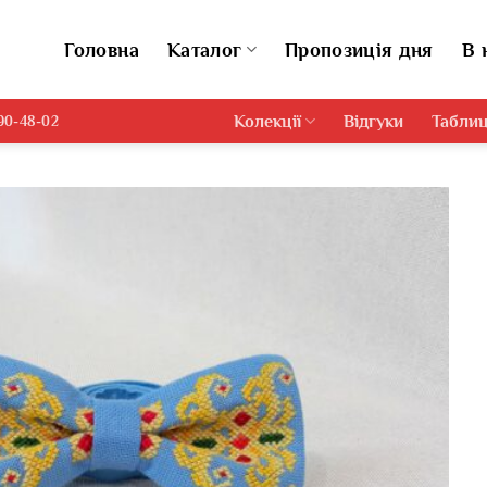
Головна
Каталог
Пропозиція дня
В 
Колекції
Відгуки
Таблиц
690-48-02
Додати
виріб у
вибране