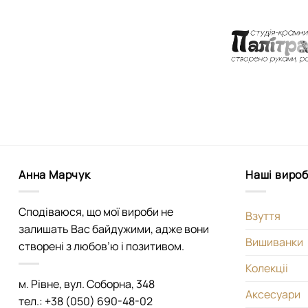
Анна Марчук
Наші виро
Сподіваюся, що мої вироби не
Взуття
залишать Вас байдужими, адже вони
Вишиванки
створені з любов’ю і позитивом.
Колекціі
м. Рівне, вул. Соборна, 348
Аксесуари
тел.: +38 (050) 690-48-02