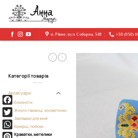
Skip
to
content
м. Рівне, вул. Соборна, 348
+38 (050) 
Категорії товарів
Аксесуари
Блокноти
Facebook
Жіночі гаманці, косметички
Закладки для книг
Twitter
Комірці, пояски
WhatsApp
Краватки, метелики