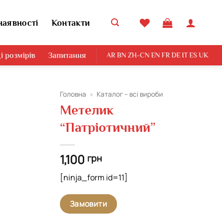
наявності
Контакти
і розмірів
Запитання
AR
BN
ZH-CN
EN
FR
DE
IT
ES
UK
Головна
»
Каталог – всі вироби
Метелик
“Патріотичний”
1,100
грн
[ninja_form id=11]
Замовити