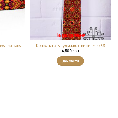
На замовлення
жіночий пояс
Краватка з гуцульською вишивкою В3
4,500
грн
Замовити