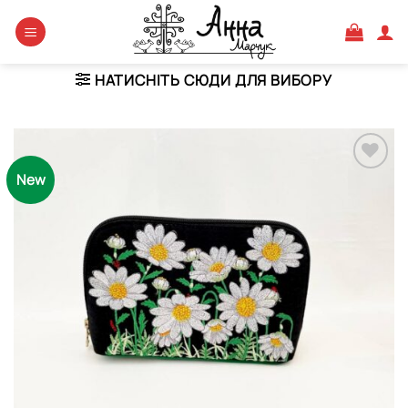
Skip
to
content
НАТИСНІТЬ СЮДИ ДЛЯ ВИБОРУ
New
Додати
виріб у
вибране