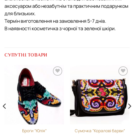
аксесуаром або незабутнім та практичним подарунком
для близьких.
Термін виготовлення на замовлення 5-7 днів.
В наявності косметичка з чорної та зеленої шкіри.
СУПУТНІ ТОВАРИ
Додати
Додати
виріб у
виріб у
вибране
вибране
Броги “Юлія”
Сумочка “Коралові барви”