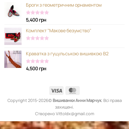
5.00
з 5
Броги з геометричним орнаментом
5,400
грн
Оцінено в
5.00
з 5
Комплект "Макове безумство"
Оцінено в
5.00
з 5
Краватка з гуцульською вишивкою В2
4,500
грн
Оцінено в
5.00
з 5
Visa
MasterCard
Copyright 2015-2026©
Вишиванки
Анни Марчук
. Всі права
захищені.
Створено Vittoldx@gmail.com