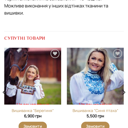
Можливе виконання у інших відтінках тканини та
вишивки.
СУПУТНІ ТОВАРИ
Додати
Додати
виріб у
виріб у
вибране
вибране
На замовлення
На замовлення
Вишиванка “Берегиня”
Вишиванка “Синя птаха”
6,900
грн
5,500
грн
Замовити
Замовити