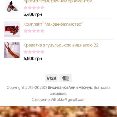
Броги з геометричним орнаментом
5,400
грн
Оцінено в
5.00
з 5
Комплект "Макове безумство"
Оцінено в
5.00
з 5
Краватка з гуцульською вишивкою В2
4,500
грн
Оцінено в
5.00
з 5
Visa
MasterCard
Copyright 2015-2026©
Вишиванки
Анни Марчук
. Всі права
захищені.
Створено Vittoldx@gmail.com