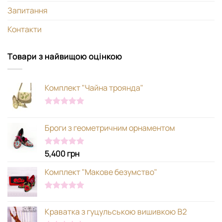
Запитання
Контакти
Товари з найвищою оцінкою
Комплект "Чайна троянда"
Оцінено в
5.00
з 5
Броги з геометричним орнаментом
5,400
грн
Оцінено в
5.00
з 5
Комплект "Макове безумство"
Оцінено в
5.00
з 5
Краватка з гуцульською вишивкою В2