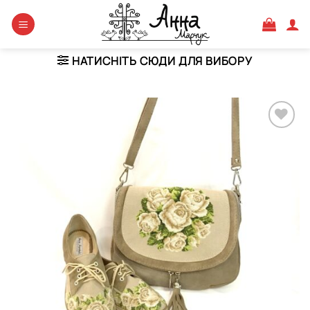
Skip
to
content
НАТИСНІТЬ СЮДИ ДЛЯ ВИБОРУ
Додати
виріб у
вибране