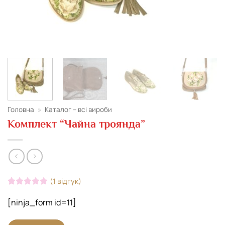
Головна
»
Каталог – всі вироби
Комплект “Чайна троянда”
(
1
відгук)
Рейтинг
1
5
з 5 на
[ninja_form id=11]
основі
опитування