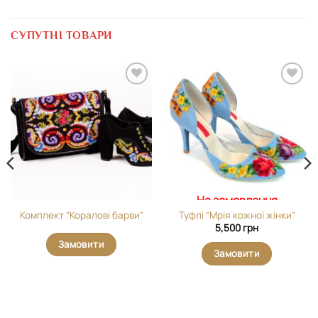
СУПУТНІ ТОВАРИ
Додати
Додати
виріб у
виріб у
вибране
вибране
На замовлення
Комплект “Коралові барви”
Туфлі “Мрія кожної жінки”
5,500
грн
Замовити
Замовити