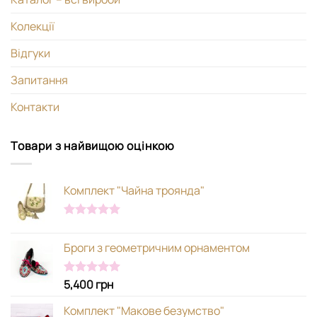
Колекції
Відгуки
Запитання
Контакти
Товари з найвищою оцінкою
Комплект "Чайна троянда"
Оцінено в
5.00
з 5
Броги з геометричним орнаментом
5,400
грн
Оцінено в
5.00
з 5
Комплект "Макове безумство"