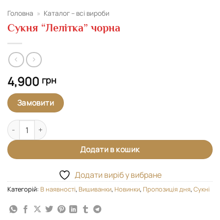
Головна
»
Каталог – всі вироби
Сукня “Лелітка” чорна
4,900
грн
Замовити
Сукня "Лелітка" чорна кількість
Додати в кошик
Додати виріб у вибране
Категорій:
В наявності
,
Вишиванки
,
Новинки
,
Пропозиція дня
,
Сукні