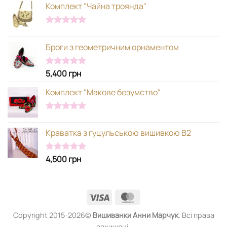
Комплект "Чайна троянда"
Оцінено в
5.00
з 5
Броги з геометричним орнаментом
5,400
грн
Оцінено в
5.00
з 5
Комплект "Макове безумство"
Оцінено в
5.00
з 5
Краватка з гуцульською вишивкою В2
4,500
грн
Оцінено в
5.00
з 5
Visa
MasterCard
Copyright 2015-2026©
Вишиванки
Анни Марчук
. Всі права
захищені.