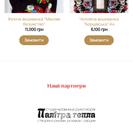
На замовлення
На замовлення
Жіноча вишиванка “Макове
Чоловіча вишиванка
безумство”
“Борщівська” А4
11,000
грн
6,100
грн
Замовити
Замовити
Наші партнери