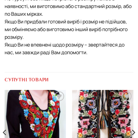
наявності, ми виготовимо або стандартний розмір, або
по Ваших мірках.
Якщо Ви придбали готовий виріб і розмір не підійшов,
ми обміняємо або виготовимо інший виріб потрібного
розміру.
Якщо Ви не впевнені щодо розміру – звертайтеся до
нас, ми завжди раді Вам допомогти.
СУПУТНІ ТОВАРИ
Додати
Додати
виріб у
виріб у
вибране
вибране