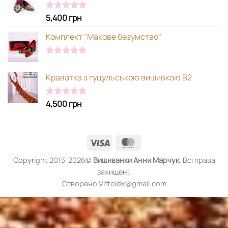
5,400
грн
Оцінено в
5.00
з 5
Комплект "Макове безумство"
Оцінено в
5.00
з 5
Краватка з гуцульською вишивкою В2
4,500
грн
Оцінено в
5.00
з 5
Visa
MasterCard
Copyright 2015-2026©
Вишиванки
Анни Марчук
. Всі права
захищені.
Створено Vittoldx@gmail.com