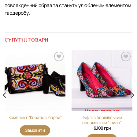
повсякденний образ та стануть улюбленим елементом
гардеробу.
СУПУТНІ ТОВАРИ
Додати
Додати
виріб у
виріб у
вибране
вибране
На замовлення
Туфлі з борщівським
Комплект “Коралові барви”
орнаментом “Ірина”
6,100
грн
Замовити