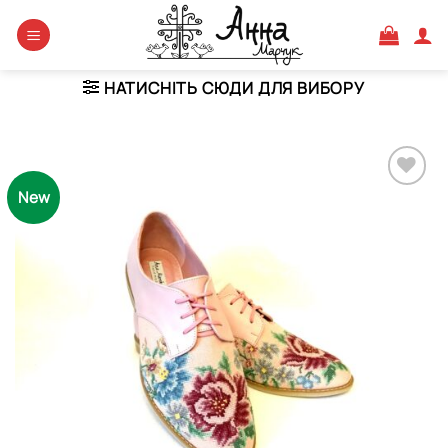
Skip
to
content
НАТИСНІТЬ СЮДИ ДЛЯ ВИБОРУ
New
Додати
виріб у
вибране