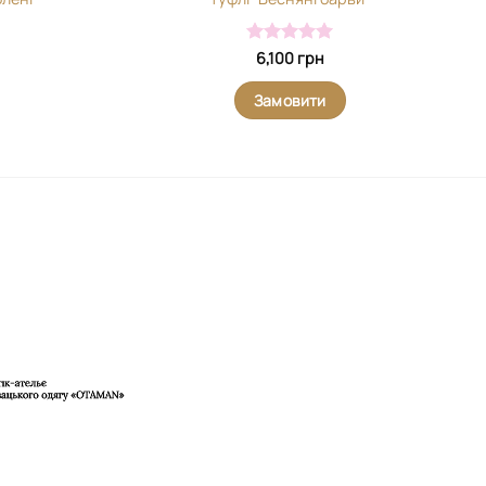
Оцінено в
6,100
грн
5
з 5
Замовити