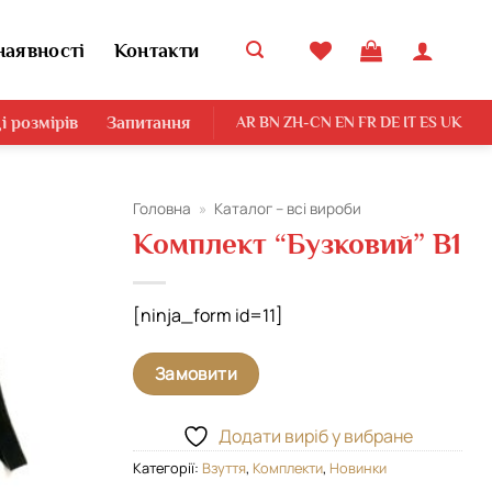
наявності
Контакти
і розмірів
Запитання
AR
BN
ZH-CN
EN
FR
DE
IT
ES
UK
Головна
»
Каталог – всі вироби
Комплект “Бузковий” В1
Додати
виріб у
вибране
[ninja_form id=11]
Замовити
Додати виріб у вибране
Категорії:
Взуття
,
Комплекти
,
Новинки