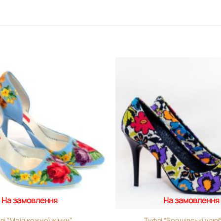
Додати
виріб у
вибране
На замовлення
На замовлення
лі “Мрія кожної жінки”
Туфлі “Борщівські улюб