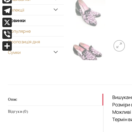
Pinterest
Колекціі
Telegram
Новинки
Популярне
X
Пропозиція дня
Viber
Сумки
Поділитися
Вишукани
Опис
Розміри 
Можливі 
Відгуки (0)
Термін в