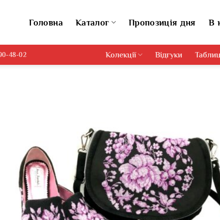
Головна
Каталог
Пропозиція дня
В 
Колекції
Відгуки
Таблиц
690-48-02