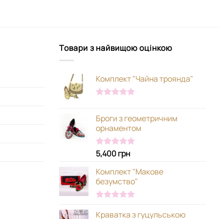
Товари з найвищою оцінкою
Комплект "Чайна троянда"
Оцінено в
5.00
з 5
Броги з геометричним
орнаментом
5,400
грн
Оцінено в
5.00
з 5
Комплект "Макове
безумство"
Оцінено в
Краватка з гуцульською
5.00
з 5