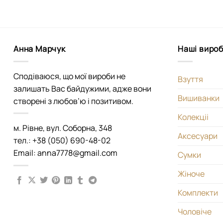
Анна Марчук
Наші виро
Сподіваюся, що мої вироби не
Взуття
залишать Вас байдужими, адже вони
Вишиванки
створені з любов’ю і позитивом.
Колекціі
м. Рівне, вул. Соборна, 348
Аксесуари
тел.: +38 (050) 690-48-02
Email: anna7778@gmail.com
Сумки
Жіноче
Комплекти
Чоловіче