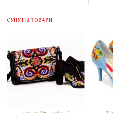
СУПУТНІ ТОВАРИ
Додати
виріб у
вибране
Комплект “Коралові барви”
Туф