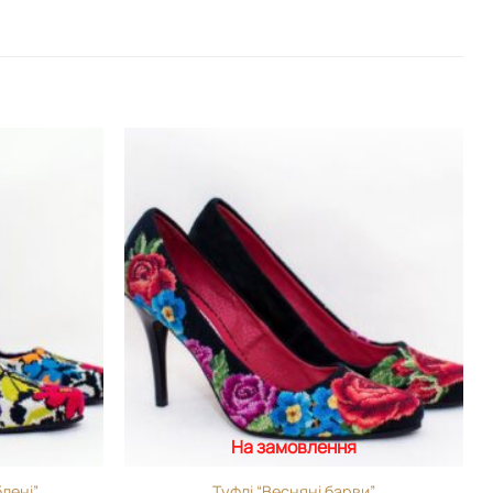
Додати
Додати
виріб у
виріб у
вибране
вибране
На замовлення
лені”
Туфлі “Весняні барви”