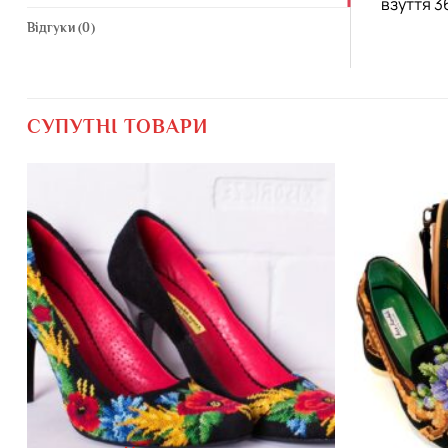
взуття 36
Відгуки (0)
СУПУТНІ ТОВАРИ
Додати
виріб у
вибране