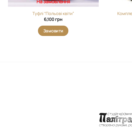
На замовлення
Туфлі “Польові квіти”
Компле
6,100
грн
Замовити