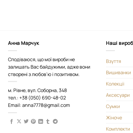
Анна Марчук
Наші виро
Сподіваюся, що мої вироби не
Взуття
залишать Вас байдужими, адже вони
Вишиванки
створені з любов’ю і позитивом.
Колекціі
м. Рівне, вул. Соборна, 348
Аксесуари
тел.: +38 (050) 690-48-02
Email: anna7778@gmail.com
Сумки
Жіноче
Комплекти