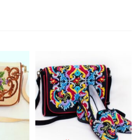
Додати
Додати
виріб у
виріб у
вибране
вибране