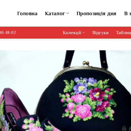
Головна
Каталог
Пропозиція дня
В 
Колекції
Відгуки
Таблиц
690-48-02