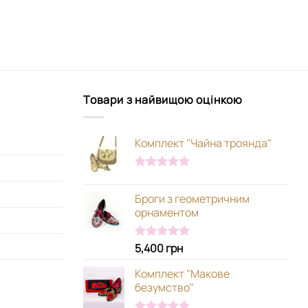
Товари з найвищою оцінкою
Комплект "Чайна троянда"
Оцінено в
5.00
з 5
Броги з геометричним
орнаментом
5,400
грн
Оцінено в
5.00
з 5
Комплект "Макове
безумство"