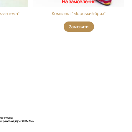
На замовлення
изантема”
Комплект “Морський бриз”
Замовити