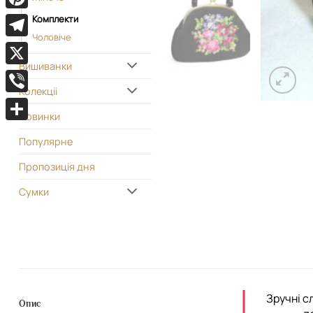
Pinterest
Комплекти
Чоловіче
Telegram
Вишиванки
X
Колекціі
Viber
Новинки
Поділитися
Популярне
Пропозиція дня
Сумки
Зручні с
Опис