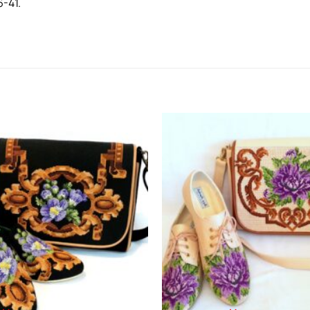
-41.
Додати
виріб у
вибране