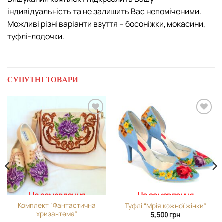
індивідуальність та не залишить Вас непоміченими.
Можливі різні варіанти взуття – босоніжки, мокасини,
туфлі-лодочки.
СУПУТНІ ТОВАРИ
Додати
Додати
виріб у
виріб у
вибране
вибране
На замовлення
На замовлення
Комплект “Фантастична
Туфлі “Мрія кожної жінки”
хризантема”
5,500
грн