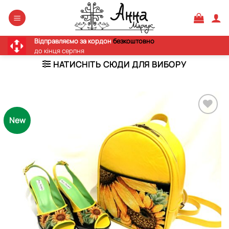
Skip
to
content
Відправляємо за кордон
безкоштовно
до кінця серпня
НАТИСНІТЬ СЮДИ ДЛЯ ВИБОРУ
New
Додати
виріб у
вибране