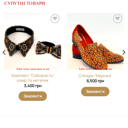
СУПУТНІ ТОВАРИ
Додати
Додати
виріб у
виріб у
вибране
вибране
На замовлення
На замовлення
Комплект “Соборність”
Сліпери “Марічка”
комір та метелик
6,500
грн
3,400
грн
Замовити
Замовити