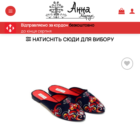
Skip
to
content
Відправляємо за кордон
безкоштовно
до кінця серпня
НАТИСНІТЬ СЮДИ ДЛЯ ВИБОРУ
Додати
виріб у
вибране