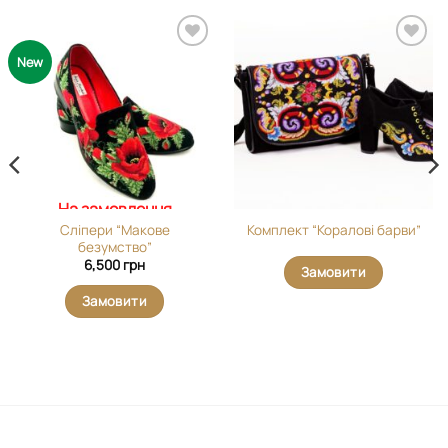
Додати
Додати
New
виріб у
виріб у
вибране
вибране
На замовлення
Сліпери “Макове
Комплект “Коралові барви”
безумство”
6,500
грн
Замовити
Замовити