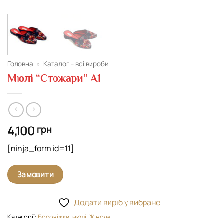
Головна
»
Каталог – всі вироби
Мюлі “Стожари” А1
4,100
грн
[ninja_form id=11]
Замовити
Додати виріб у вибране
Категорії:
Босоніжки, мюлі
,
Жіноче