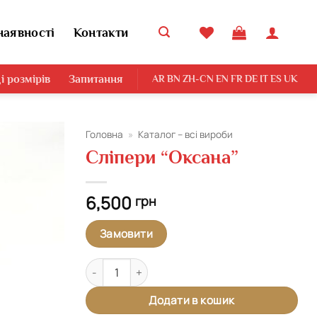
наявності
Контакти
і розмірів
Запитання
AR
BN
ZH-CN
EN
FR
DE
IT
ES
UK
Головна
»
Каталог – всі вироби
Сліпери “Оксана”
Додати
виріб у
вибране
6,500
грн
Замовити
Сліпери "Оксана" кількість
Додати в кошик