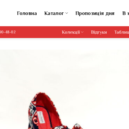
Головна
Каталог
Пропозиція дня
В 
Колекції
Відгуки
Таблиц
690-48-02