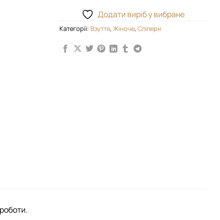
Додати виріб у вибране
Категорії:
Взуття
,
Жіноче
,
Сліпери
 роботи.