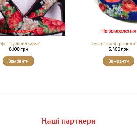
На замовлення
На замовлення
уфлі “Бузкова казка”
Туфлі “Ніжні троянди”
6,100
грн
5,400
грн
Замовити
Замовити
Наші партнери