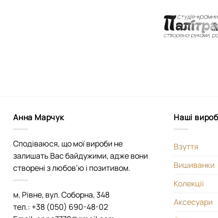
Анна Марчук
Наші виро
Сподіваюся, що мої вироби не
Взуття
залишать Вас байдужими, адже вони
Вишиванки
створені з любов’ю і позитивом.
Колекціі
м. Рівне, вул. Соборна, 348
Аксесуари
тел.: +38 (050) 690-48-02