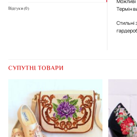
Можливі 
Термін в
Відгуки (0)
Стильні 
гардероб
СУПУТНІ ТОВАРИ
Додати
виріб у
вибране