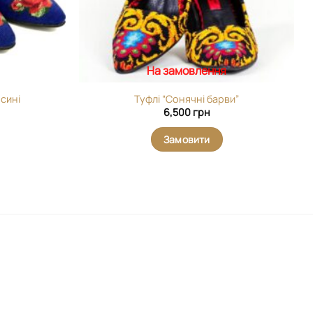
На замовлення
 сині
Туфлі “Сонячні барви”
6,500
грн
Замовити