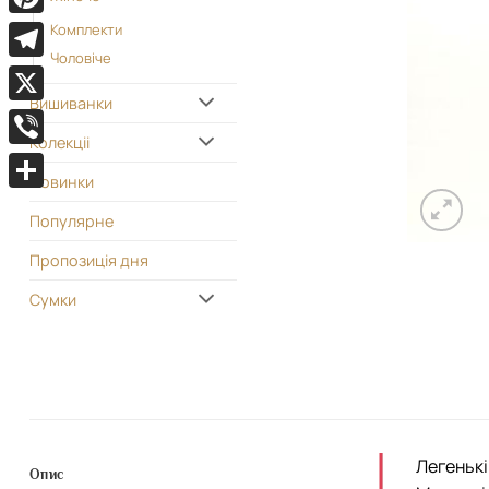
Pinterest
Комплекти
Чоловіче
Telegram
Вишиванки
X
Колекціі
Viber
Новинки
Поділитися
Популярне
Пропозиція дня
Сумки
Легенькі
Опис