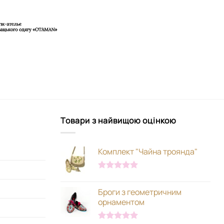
Товари з найвищою оцінкою
Комплект "Чайна троянда"
Оцінено в
5.00
з 5
Броги з геометричним
орнаментом