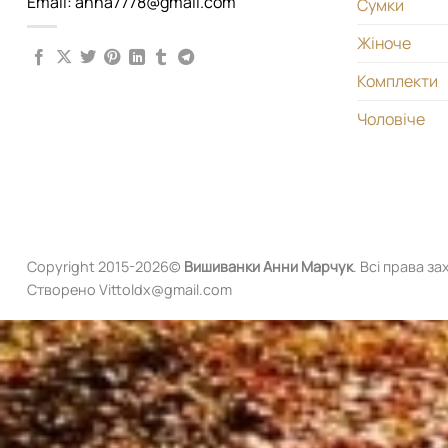
Email: anna7778@gmail.com
Сумки
Жіноче
Комплекти
Чоловіче
Copyright 2015-2026©
Вишиванки
Анни Марчук
. Всі права за
Створено Vittoldx@gmail.com