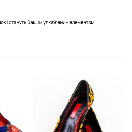
лянок і стануть Вашим улюбленим елементом
Додати
Додати
виріб у
виріб у
вибране
вибране