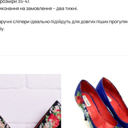
розміри 35-41.
иконання на замовлення – два тижні.
зручні сліпери ідеально підійдуть для довгих піших прогу
у.
Додати
виріб у
вибране