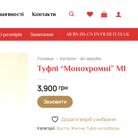
наявності
Контакти
і розмірів
Запитання
AR
BN
ZH-CN
EN
FR
DE
IT
ES
UK
Головна
»
Каталог – всі вироби
Туфлі “Монохромні” М1
Додати
виріб у
вибране
3,900
грн
Замовити
Додати виріб у вибране
Категорії:
Взуття
,
Жіноче
,
Туфлі на підборах