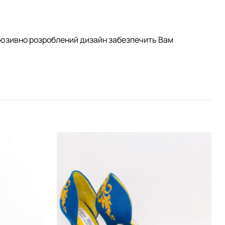
клюзивно розроблений дизайн забезпечить Вам
Додати
Додати
виріб у
виріб у
вибране
вибране