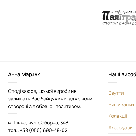
Анна Марчук
Наші виро
Сподіваюся, що мої вироби не
Взуття
залишать Вас байдужими, адже вони
Вишиванки
створені з любов’ю і позитивом.
Колекціі
м. Рівне, вул. Соборна, 348
Аксесуари
тел.: +38 (050) 690-48-02