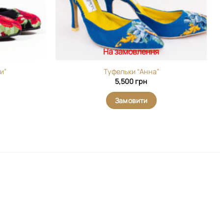
На замовлення
и”
Туфельки “Анна”
5,500
грн
Замовити