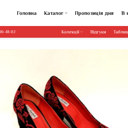
Головна
Каталог
Пропозиція дня
В 
Колекції
Відгуки
Таблиц
690-48-02