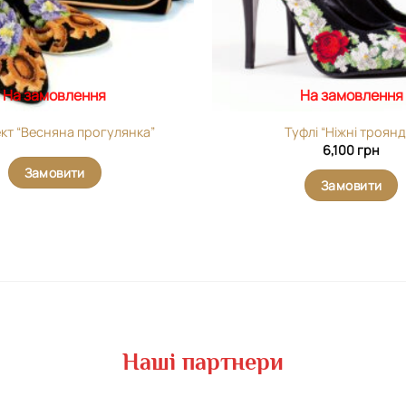
На замовлення
На замовлення
кт “Весняна прогулянка”
Туфлі “Ніжні троянд
6,100
грн
Замовити
Замовити
Наші партнери