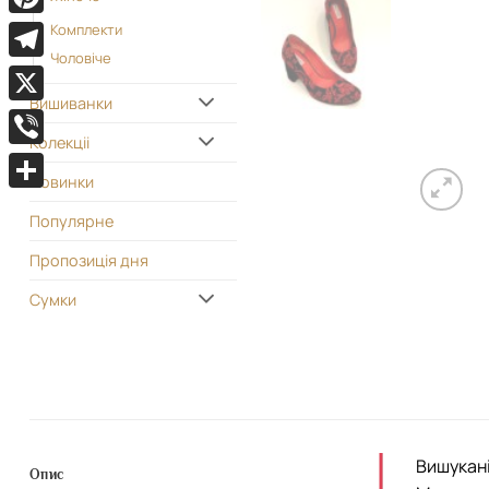
Pinterest
Комплекти
Чоловіче
Telegram
Вишиванки
X
Колекціі
Viber
Новинки
Поділитися
Популярне
Пропозиція дня
Сумки
Вишукані
Опис