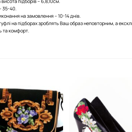
висота підборів – 6,8,10см.
– 35-40.
иконання на замовлення – 10-14 днів.
туфлі на підборах зроблять Ваш образ неповторним, а екс
ь та комфорт.
Додати
виріб у
вибране