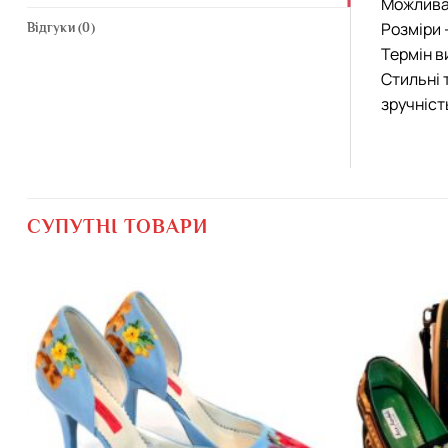
Можлива 
Розміри 
Відгуки (0)
Термін в
Стильні 
зручніст
СУПУТНІ ТОВАРИ
Додати
виріб у
вибране