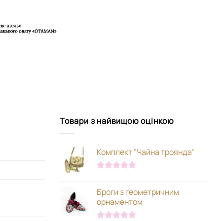
Товари з найвищою оцінкою
Комплект "Чайна троянда"
Оцінено в
5.00
з 5
Броги з геометричним
орнаментом