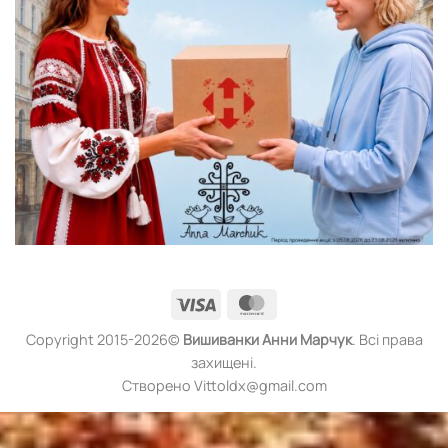
Visa
MasterCard
Copyright 2015-2026©
Вишиванки
Анни Марчук
. Всі права
захищені.
Створено Vittoldx@gmail.com