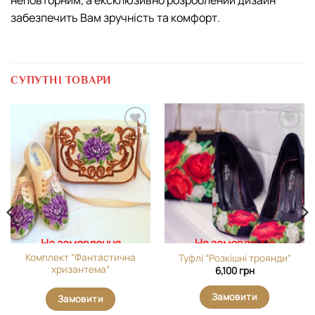
неповторним, а ексклюзивно розроблений дизайн
забезпечить Вам зручність та комфорт.
СУПУТНІ ТОВАРИ
Додати
Додати
виріб у
виріб у
вибране
вибране
На замовлення
На замовлення
Комплект “Фантастична
Туфлі “Розкішні троянди”
хризантема”
6,100
грн
Замовити
Замовити