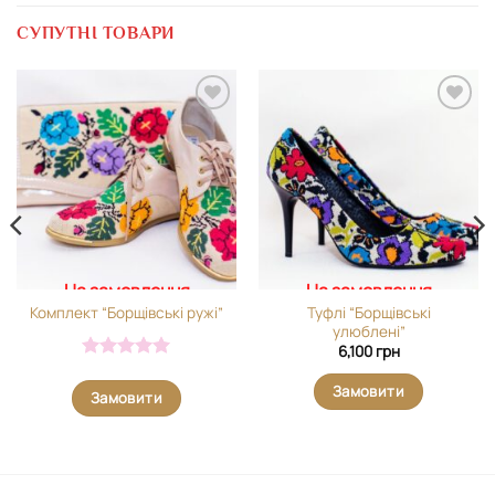
СУПУТНІ ТОВАРИ
Додати
Додати
виріб у
виріб у
вибране
вибране
На замовлення
На замовлення
Туфлі “Борщівські
Комплект “Борщівські ружі”
улюблені”
6,100
грн
Оцінено в
5
з 5
Замовити
Замовити