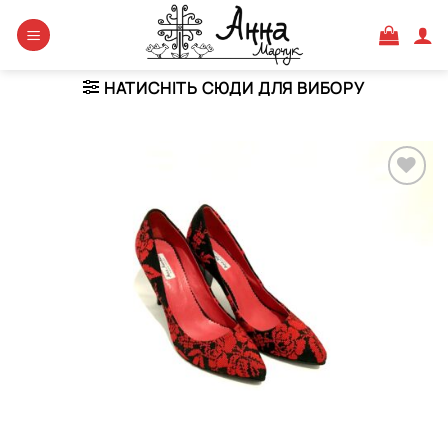
Skip
to
content
НАТИСНІТЬ СЮДИ ДЛЯ ВИБОРУ
Додати
виріб у
вибране