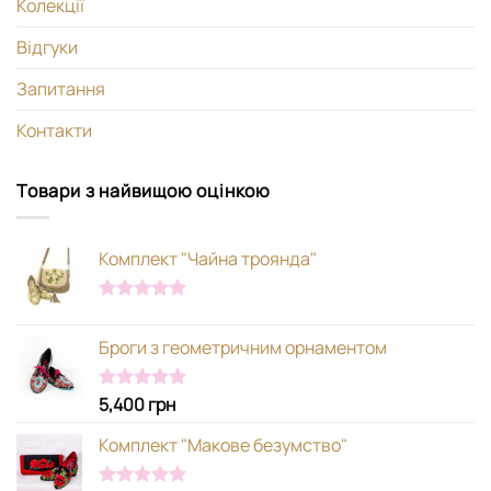
Колекції
Відгуки
Запитання
Контакти
Товари з найвищою оцінкою
Комплект "Чайна троянда"
Оцінено в
5.00
з 5
Броги з геометричним орнаментом
5,400
грн
Оцінено в
5.00
з 5
Комплект "Макове безумство"