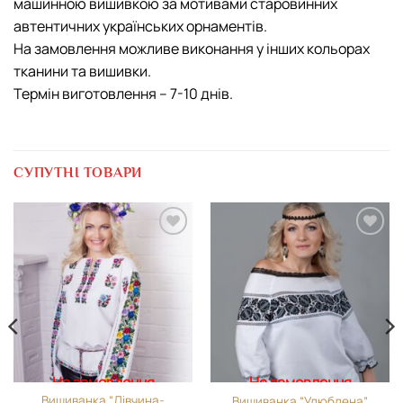
машинною вишивкою за мотивами старовинних
автентичних українських орнаментів.
На замовлення можливе виконання у інших кольорах
тканини та вишивки.
Термін виготовлення – 7-10 днів.
СУПУТНІ ТОВАРИ
Додати
Додати
виріб у
виріб у
вибране
вибране
На замовлення
На замовлення
Вишиванка “Дівчина-
Вишиванка “Улюблена”