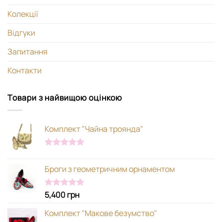
Колекції
Відгуки
Запитання
Контакти
Товари з найвищою оцінкою
Комплект "Чайна троянда"
Оцінено в
5.00
з 5
Броги з геометричним орнаментом
5,400
грн
Оцінено в
5.00
з 5
Комплект "Макове безумство"