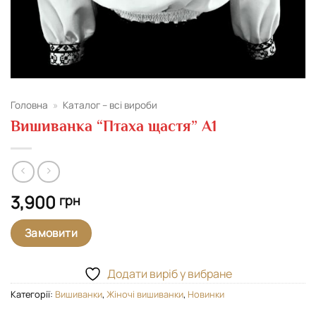
Головна
»
Каталог – всі вироби
Вишиванка “Птаха щастя” А1
3,900
грн
Замовити
Додати виріб у вибране
Категорії:
Вишиванки
,
Жіночі вишиванки
,
Новинки