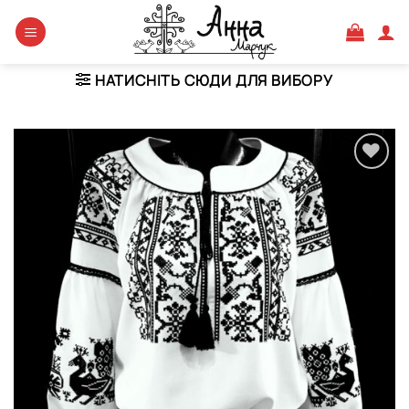
Skip
to
content
НАТИСНІТЬ СЮДИ ДЛЯ ВИБОРУ
Додати
виріб у
вибране