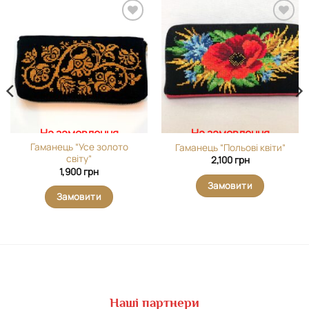
Додати
Додати
виріб у
виріб у
вибране
вибране
На замовлення
На замовлення
Гаманець “Усе золото
Гаманець “Польові квіти”
світу”
2,100
грн
1,900
грн
Замовити
Замовити
Наші партнери