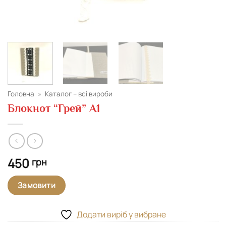
Головна
»
Каталог – всі вироби
Блокнот “Грей” А1
450
грн
Замовити
Додати виріб у вибране