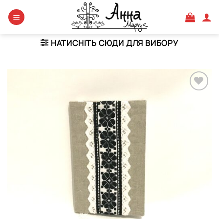
Skip
to
content
НАТИСНІТЬ СЮДИ ДЛЯ ВИБОРУ
Додати
виріб у
вибране