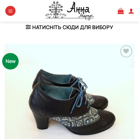
Skip
to
content
НАТИСНІТЬ СЮДИ ДЛЯ ВИБОРУ
New
Додати
виріб у
вибране