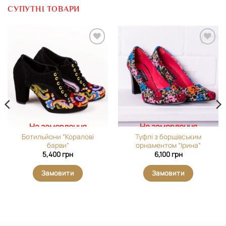
СУПУТНІ ТОВАРИ
Додати
Додати
виріб у
виріб у
вибране
вибране
На замовлення
На замовлення
Ботильйони “Коралові
Туфлі з борщівським
барви”
орнаментом “Ірина”
5,400
грн
6,100
грн
Замовити
Замовити