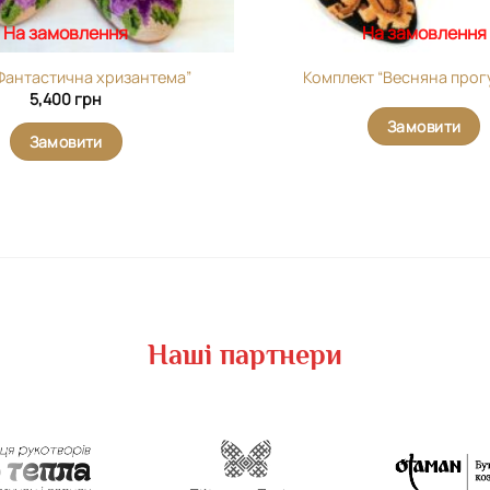
На замовлення
На замовлення
Фантастична хризантема”
Комплект “Весняна прог
5,400
грн
Замовити
Замовити
Наші партнери