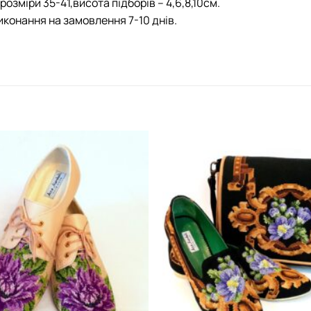
розміри 35-41,висота підборів – 4,6,8,10см.
иконання на замовлення 7-10 днів.
Додати
виріб у
вибране