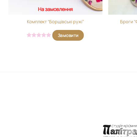
На замовлення
Комплект “Борщівські ружі”
Броги “
Замовити
Оцінено в
5
з 5