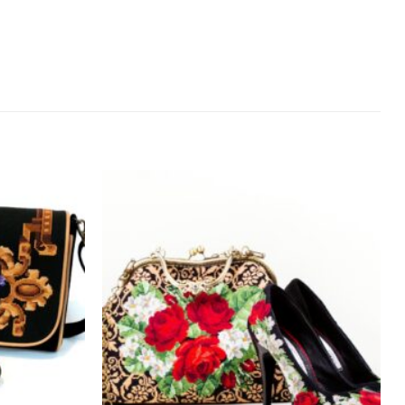
Додати
Додати
виріб у
виріб у
вибране
вибране