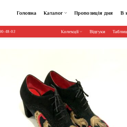
Головна
Каталог
Пропозиція дня
В 
Колекції
Відгуки
Таблиц
690-48-02