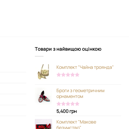
Товари з найвищою оцінкою
Комплект "Чайна троянда"
Оцінено в
5.00
з 5
Броги з геометричним
орнаментом
5,400
грн
Оцінено в
5.00
з 5
Комплект "Макове
безумство"