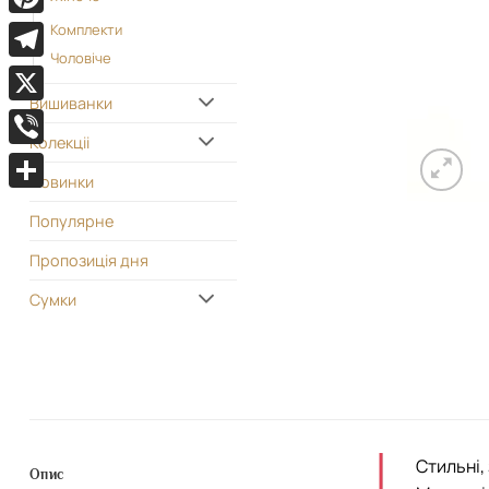
Pinterest
Комплекти
Чоловіче
Telegram
Вишиванки
X
Колекціі
Viber
Новинки
Поділитися
Популярне
Пропозиція дня
Сумки
Стильні,
Опис