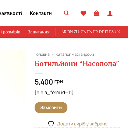
наявності
Контакти
і розмірів
Запитання
AR
BN
ZH-CN
EN
FR
DE
IT
ES
UK
Головна
»
Каталог – всі вироби
Ботильйони “Насолода”
Додати
виріб у
вибране
5,400
грн
[ninja_form id=11]
Замовити
Додати виріб у вибране