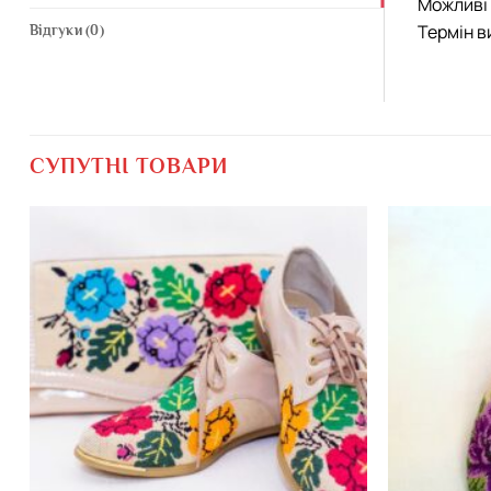
Можливі 
Термін в
Відгуки (0)
СУПУТНІ ТОВАРИ
Додати
виріб у
вибране