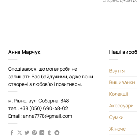
Анна Марчук
Наші виро
Сподіваюся, що мої вироби не
Взуття
залишать Вас байдужими, адже вони
Вишиванки
створені з любов’ю і позитивом.
Колекціі
м. Рівне, вул. Соборна, 348
Аксесуари
тел.: +38 (050) 690-48-02
Email: anna7778@gmail.com
Сумки
Жіноче