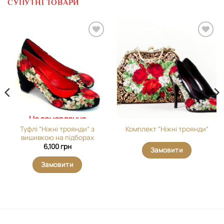
СУПУТНІ ТОВАРИ
Додати
Додати
виріб у
виріб у
вибране
вибране
На замовлення
Туфлі “Ніжні троянди” з
Комплект “Ніжні троянди”
вишивкою на підборах
6,100
грн
Замовити
Замовити