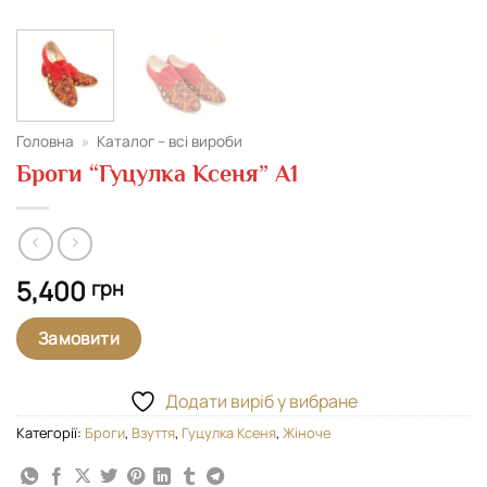
Головна
»
Каталог – всі вироби
Броги “Гуцулка Ксеня” A1
5,400
грн
Замовити
Додати виріб у вибране
Категорії:
Броги
,
Взуття
,
Гуцулка Ксеня
,
Жіноче