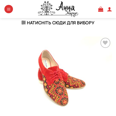
Skip
to
content
НАТИСНІТЬ СЮДИ ДЛЯ ВИБОРУ
Додати
виріб у
вибране