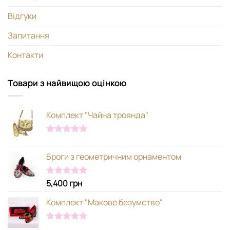
Відгуки
Запитання
Контакти
Товари з найвищою оцінкою
Комплект "Чайна троянда"
Оцінено в
5.00
з 5
Броги з геометричним орнаментом
5,400
грн
Оцінено в
5.00
з 5
Комплект "Макове безумство"
Оцінено в