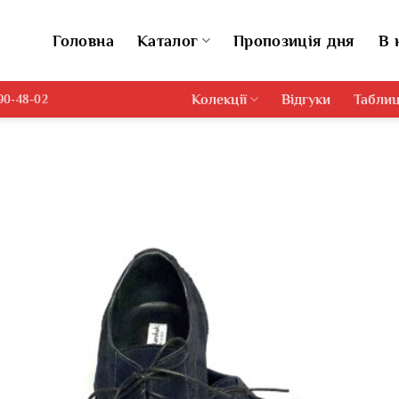
Головна
Каталог
Пропозиція дня
В 
Колекції
Відгуки
Таблиц
690-48-02