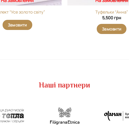
На замовлення
На замовлення
лект “Усе золото світу”
Туфельки “Анна”
5,500
грн
Замовити
Замовити
Наші партнери