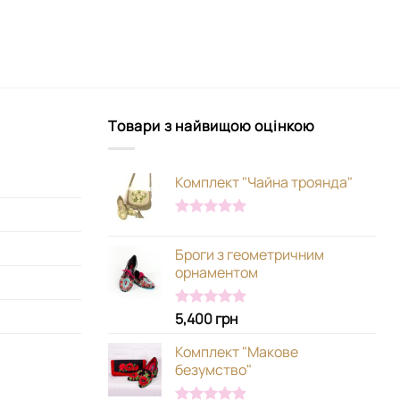
Товари з найвищою оцінкою
Комплект "Чайна троянда"
Оцінено в
5.00
з 5
Броги з геометричним
орнаментом
5,400
грн
Оцінено в
5.00
з 5
Комплект "Макове
безумство"