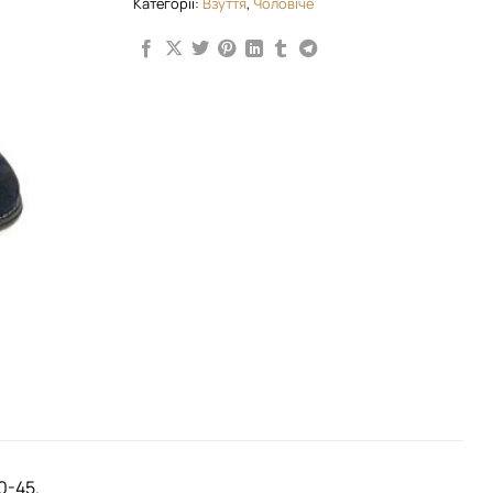
Категорії:
Взуття
,
Чоловіче
0-45.