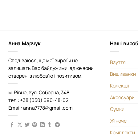
Анна Марчук
Наші виро
Сподіваюся, що мої вироби не
Взуття
залишать Вас байдужими, адже вони
Вишиванки
створені з любов’ю і позитивом.
Колекціі
м. Рівне, вул. Соборна, 348
Аксесуари
тел.: +38 (050) 690-48-02
Email: anna7778@gmail.com
Сумки
Жіноче
Комплекти