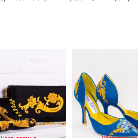
Додати
виріб у
вибране