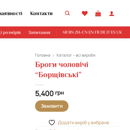
наявності
Контакти
і розмірів
Запитання
AR
BN
ZH-CN
EN
FR
DE
IT
ES
UK
Головна
»
Каталог – всі вироби
Броги чоловічі
Додати
“Борщівські”
виріб у
вибране
5,400
грн
Замовити
Додати виріб у вибране