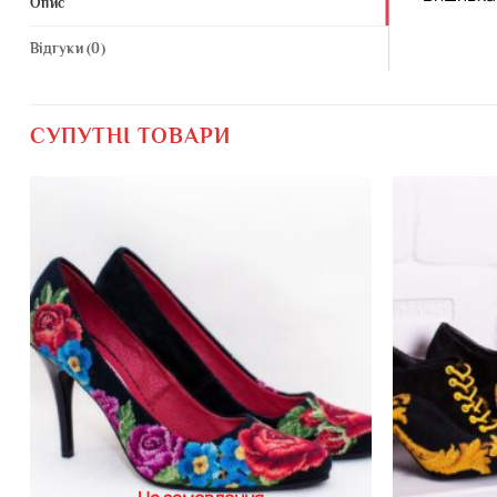
Опис
Відгуки (0)
СУПУТНІ ТОВАРИ
Додати
виріб у
вибране