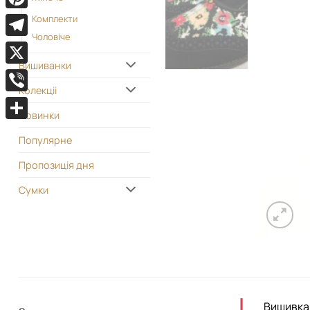
Pinterest
Комплекти
Чоловіче
Telegram
Вишиванки
X
Колекціі
Viber
Новинки
Поділитися
Популярне
Пропозиція дня
Сумки
Вишивка 