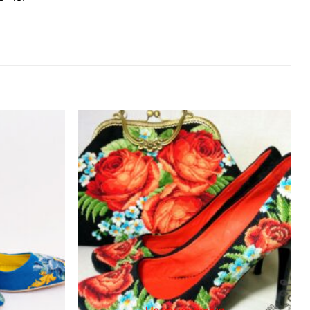
Додати
Додати
виріб у
виріб у
вибране
вибране