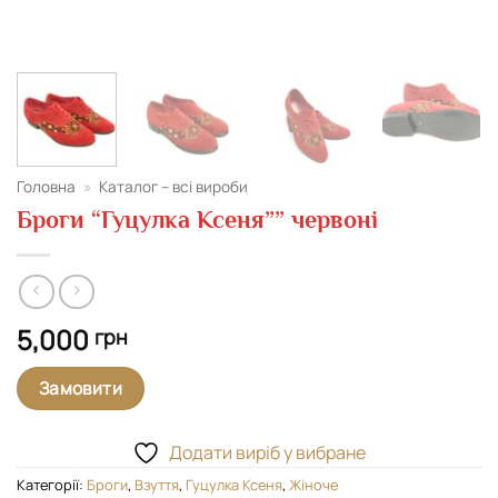
Головна
»
Каталог – всі вироби
Броги “Гуцулка Ксеня”” червоні
5,000
грн
Замовити
Додати виріб у вибране
Категорії:
Броги
,
Взуття
,
Гуцулка Ксеня
,
Жіноче