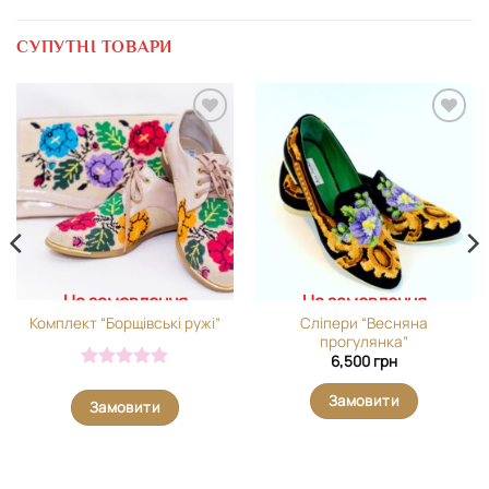
СУПУТНІ ТОВАРИ
Додати
Додати
виріб у
виріб у
вибране
вибране
На замовлення
На замовлення
Сліпери “Весняна
Комплект “Борщівські ружі”
прогулянка”
6,500
грн
Оцінено в
5
з 5
Замовити
Замовити