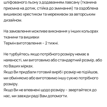
шліфованого льону з додаванням лавсану (тканина
приємна на дотик, стійка до зминання) та оздоблена
вишивкою хрестиком та мереживом за авторським
дизайном.
На замовлення можливе виконання у інших кольорах
тканини та вишивки
Термін виготовлення – 2 тижні.
Не турбуйтесь якщо потрібного розміру немає в
наявності, ми виготовимо або стандартний розмір, або
по Ваших мірках.
Якщо Ви придбали готовий виріб і розмір не підійшов,
ми обміняємо або виготовимо іншу cукню потрібного
розміру.
Якщо Ви не впевнені щодо розміру – звертайтеся до
нас, ми завжди раді Вам допомогти.