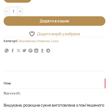
Сукня "Чари" кількість
Додати в кошик
Додати виріб у вибране
Категорії:
Вишиванки
,
Новинки
,
Сукні
Опис
Відгуки (0)
Вишукана, розкішна сукня виготовлена з помʼякшеного