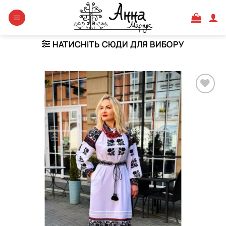
Skip
to
content
НАТИСНІТЬ СЮДИ ДЛЯ ВИБОРУ
Додати
виріб у
вибране