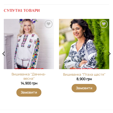
СУПУТНІ ТОВАРИ
Додати
Додати
виріб у
виріб у
вибране
вибране
На замовлення
На замовлення
Вишиванка “Дівчина-
Вишиванка “Птаха щастя”
весна”
8,900
грн
14,900
грн
Замовити
Замовити