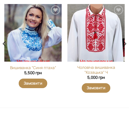
Додати
Додати
виріб у
виріб у
вибране
вибране
На замовлення
На замовлення
Чоловіча вишиванка
Вишиванка “Синя птаха”
“Козацька” Ч
5,500
грн
5,000
грн
Замовити
Замовити