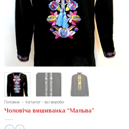
Головна
»
Каталог – всі вироби
Чоловіча вишиванка “Мальва”