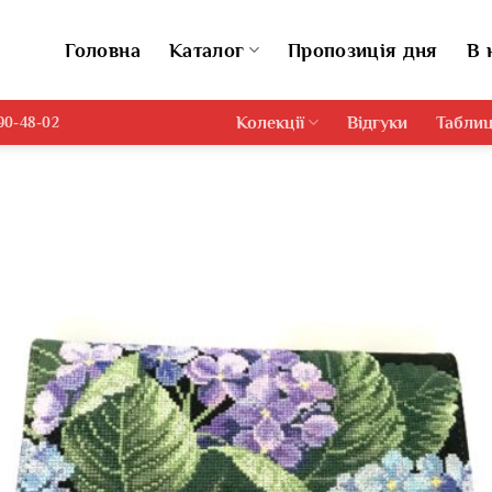
Головна
Каталог
Пропозиція дня
В 
Колекції
Відгуки
Таблиц
690-48-02