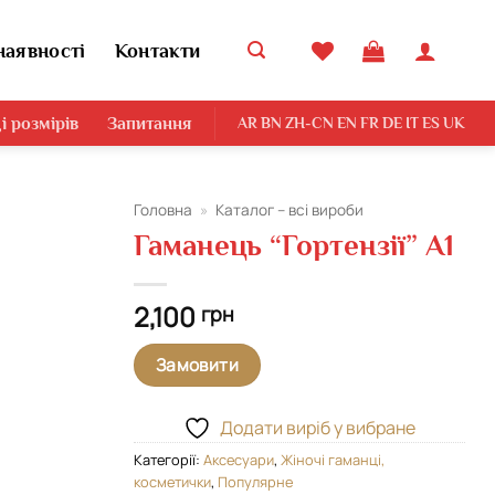
наявності
Контакти
і розмірів
Запитання
AR
BN
ZH-CN
EN
FR
DE
IT
ES
UK
Головна
»
Каталог – всі вироби
Гаманець “Гортензії” А1
Додати
виріб у
вибране
2,100
грн
Замовити
Додати виріб у вибране
Категорії:
Аксесуари
,
Жіночі гаманці,
косметички
,
Популярне