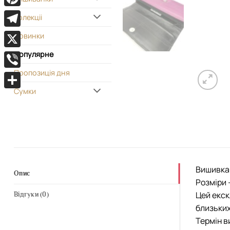
Pinterest
Колекціі
Telegram
Новинки
Популярне
X
Пропозиція дня
Viber
Сумки
Поділитися
Вишивка 
Опис
Розміри 
Цей екск
Відгуки (0)
близьких
Термін в