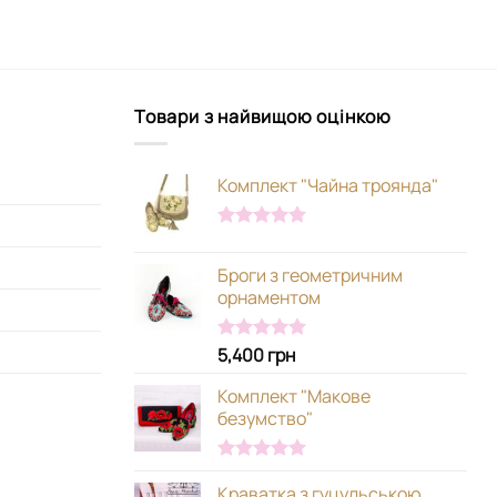
Товари з найвищою оцінкою
Комплект "Чайна троянда"
Оцінено в
5.00
з 5
Броги з геометричним
орнаментом
5,400
грн
Оцінено в
5.00
з 5
Комплект "Макове
безумство"
Оцінено в
Краватка з гуцульською
5.00
з 5