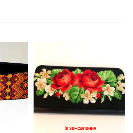
Додати
Додати
виріб у
виріб у
вибране
вибране
На замовлення