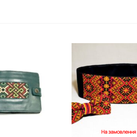
Додати
виріб у
вибране
На замовлення