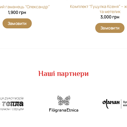
Комплект “Гуцулка Ксеня” – 
ий гаманець “Олександр”
та метелик
1,900
грн
3,000
грн
Замовити
Замовити
Наші партнери