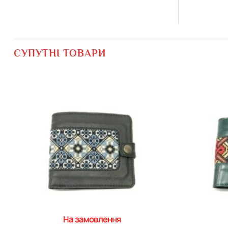
СУПУТНІ ТОВАРИ
Додати
виріб у
вибране
На замовлення