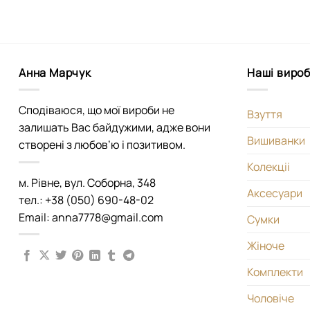
Анна Марчук
Наші виро
Сподіваюся, що мої вироби не
Взуття
залишать Вас байдужими, адже вони
Вишиванки
створені з любов’ю і позитивом.
Колекціі
м. Рівне, вул. Соборна, 348
Аксесуари
тел.: +38 (050) 690-48-02
Email: anna7778@gmail.com
Сумки
Жіноче
Комплекти
Чоловіче