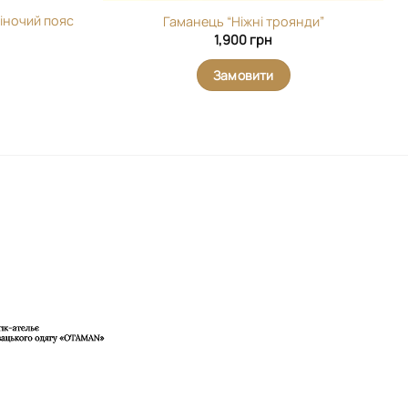
жіночий пояс
Гаманець “Ніжні троянди”
1,900
грн
Замовити