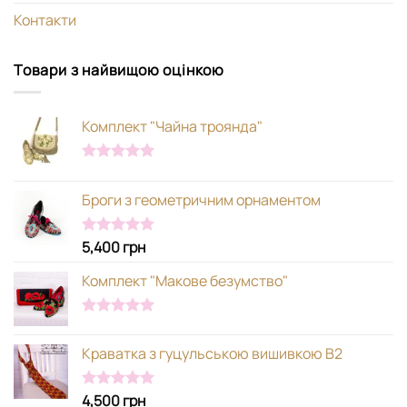
Контакти
Товари з найвищою оцінкою
Комплект "Чайна троянда"
Оцінено в
5.00
з 5
Броги з геометричним орнаментом
5,400
грн
Оцінено в
5.00
з 5
Комплект "Макове безумство"
Оцінено в
5.00
з 5
Краватка з гуцульською вишивкою В2
4,500
грн
Оцінено в