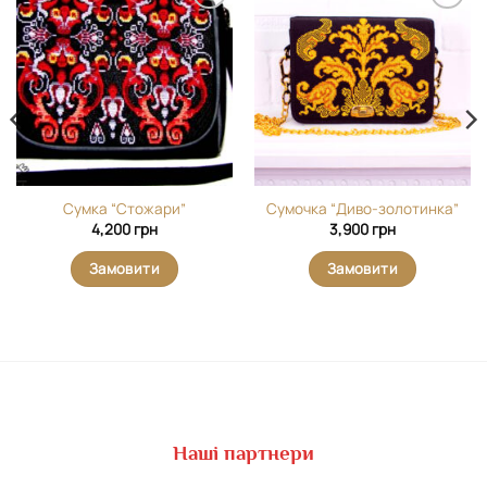
Додати
Додати
виріб у
виріб у
вибране
вибране
Сумка “Стожари”
Сумочка “Диво-золотинка”
4,200
грн
3,900
грн
Замовити
Замовити
Наші партнери