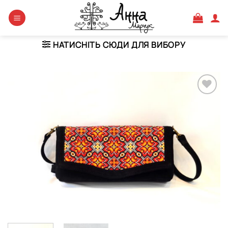
Skip
to
content
НАТИСНІТЬ СЮДИ ДЛЯ ВИБОРУ
Додати
виріб у
вибране