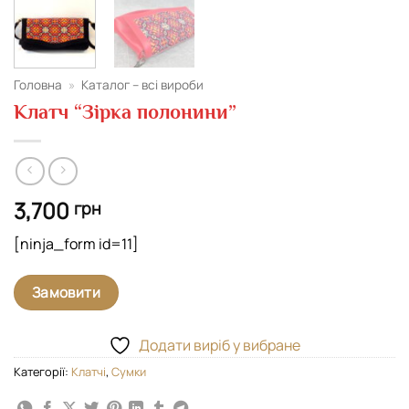
Головна
»
Каталог – всі вироби
Клатч “Зірка полонини”
3,700
грн
[ninja_form id=11]
Замовити
Додати виріб у вибране
Категорії:
Kлатчі
,
Сумки