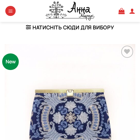
Skip
to
content
НАТИСНІТЬ СЮДИ ДЛЯ ВИБОРУ
New
Додати
виріб у
вибране