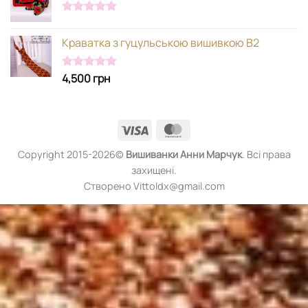
Оцінено в
5.00
з 5
Краватка з гуцульською вишивкою В2
4,500
грн
Оцінено в
5.00
з 5
Visa
MasterCard
Copyright 2015-2026©
Вишиванки
Анни Марчук
. Всі права
захищені.
Створено Vittoldx@gmail.com