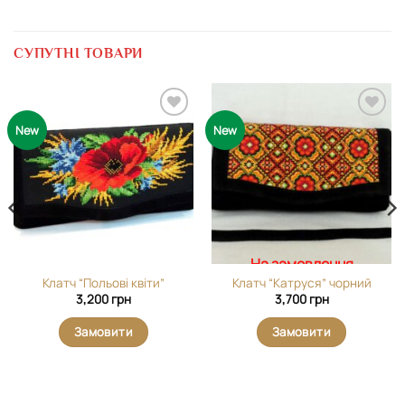
СУПУТНІ ТОВАРИ
Додати
Додати
New
New
виріб у
виріб у
вибране
вибране
На замовлення
Клатч “Польові квіти”
Клатч “Катруся” чорний
3,200
грн
3,700
грн
Замовити
Замовити