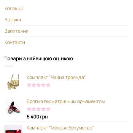
Колекції
Відгуки
Запитання
Контакти
Товари з найвищою оцінкою
Комплект "Чайна троянда"
Оцінено в
5.00
з 5
Броги з геометричним орнаментом
5,400
грн
Оцінено в
5.00
з 5
Комплект "Макове безумство"