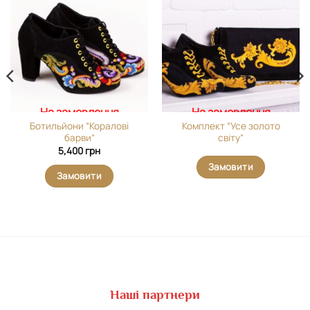
Додати
Додати
виріб у
виріб у
вибране
вибране
На замовлення
На замовлення
Ботильйони “Коралові
Комплект “Усе золото
барви”
світу”
5,400
грн
Замовити
Замовити
Наші партнери