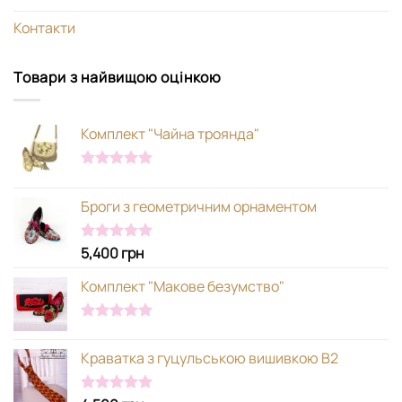
Контакти
Товари з найвищою оцінкою
Комплект "Чайна троянда"
Оцінено в
5.00
з 5
Броги з геометричним орнаментом
5,400
грн
Оцінено в
5.00
з 5
Комплект "Макове безумство"
Оцінено в
5.00
з 5
Краватка з гуцульською вишивкою В2