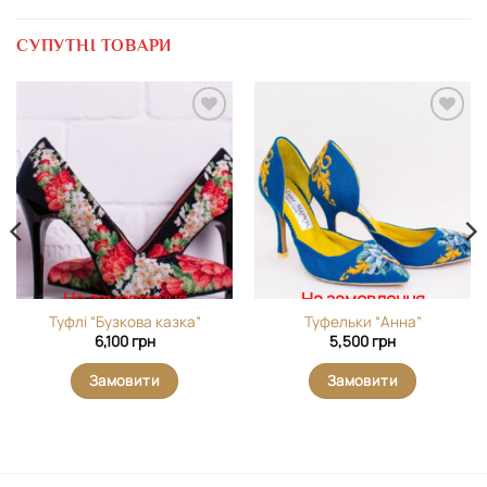
СУПУТНІ ТОВАРИ
Додати
Додати
виріб у
виріб у
вибране
вибране
На замовлення
На замовлення
Туфлі “Бузкова казка”
Туфельки “Анна”
6,100
грн
5,500
грн
Замовити
Замовити