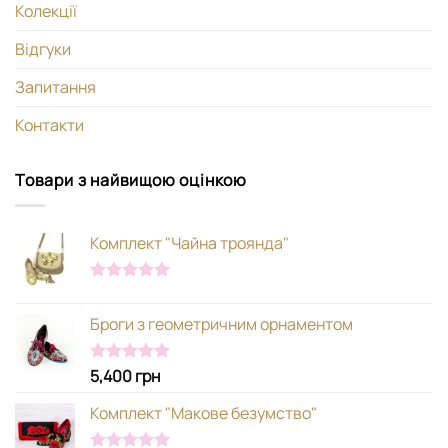
Колекції
Відгуки
Запитання
Контакти
Товари з найвищою оцінкою
Комплект "Чайна троянда"
Оцінено в
5.00
з 5
Броги з геометричним орнаментом
5,400
грн
Оцінено в
5.00
з 5
Комплект "Макове безумство"