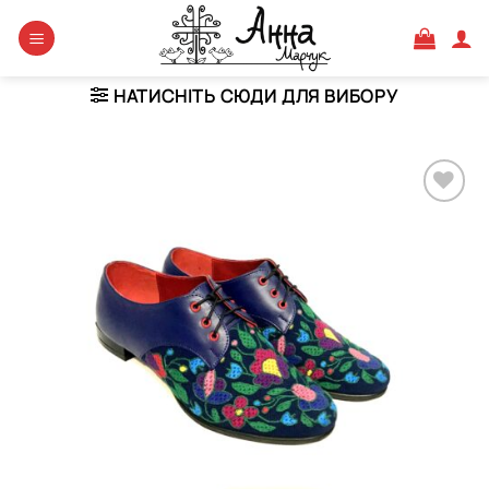
Skip
to
content
НАТИСНІТЬ СЮДИ ДЛЯ ВИБОРУ
Додати
виріб у
вибране