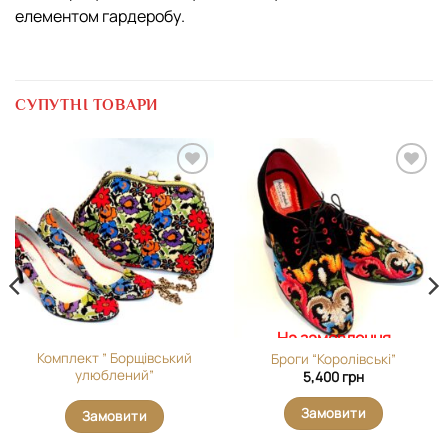
елементом гардеробу.
СУПУТНІ ТОВАРИ
Додати
Додати
виріб у
виріб у
вибране
вибране
На замовлення
Комплект ” Борщівський
Броги “Королівські”
улюблений”
5,400
грн
Замовити
Замовити