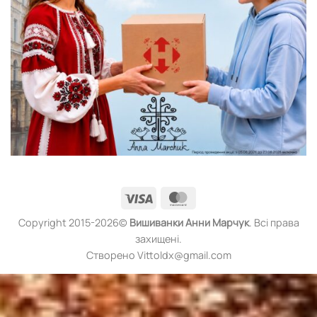
Visa
MasterCard
Copyright 2015-2026©
Вишиванки
Анни Марчук
. Всі права
захищені.
Створено Vittoldx@gmail.com