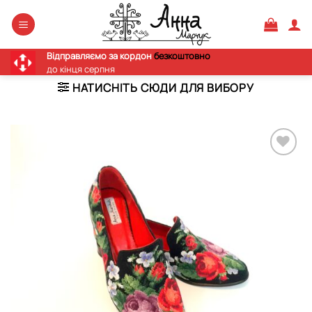
Skip
to
content
Відправляємо за кордон
безкоштовно
до кінця серпня
НАТИСНІТЬ СЮДИ ДЛЯ ВИБОРУ
Додати
виріб у
вибране