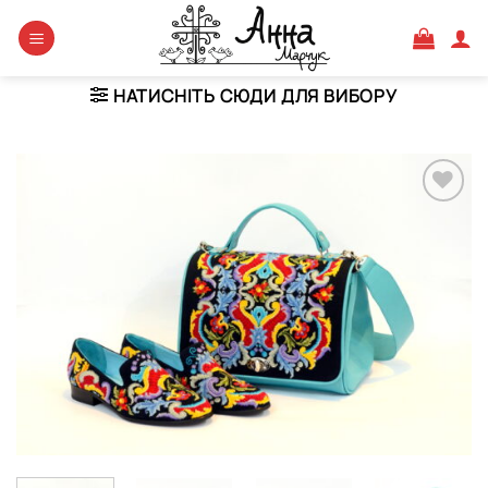
Skip
to
content
НАТИСНІТЬ СЮДИ ДЛЯ ВИБОРУ
Додати
виріб у
вибране