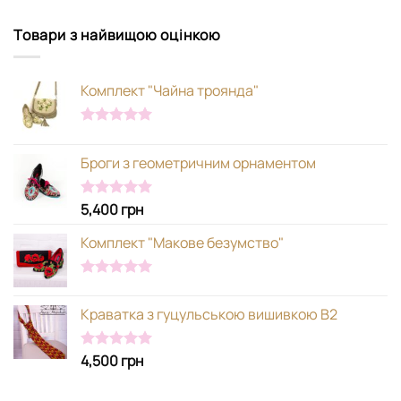
Товари з найвищою оцінкою
Комплект "Чайна троянда"
Оцінено в
5.00
з 5
Броги з геометричним орнаментом
5,400
грн
Оцінено в
5.00
з 5
Комплект "Макове безумство"
Оцінено в
5.00
з 5
Краватка з гуцульською вишивкою В2
4,500
грн
Оцінено в
5.00
з 5