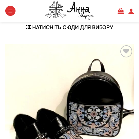
Skip
to
content
НАТИСНІТЬ СЮДИ ДЛЯ ВИБОРУ
Додати
виріб у
вибране