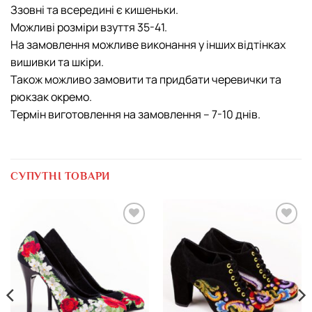
Ззовні та всередині є кишеньки.
Можливі розміри взуття 35-41.
На замовлення можливе виконання у інших відтінках
вишивки та шкіри.
Також можливо замовити та придбати черевички та
рюкзак окремо.
Термін виготовлення на замовлення – 7-10 днів.
СУПУТНІ ТОВАРИ
Додати
Додати
виріб у
виріб у
вибране
вибране