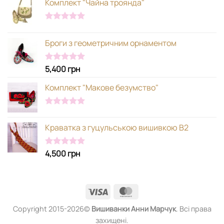
Комплект "Чайна троянда"
Оцінено в
5.00
з 5
Броги з геометричним орнаментом
5,400
грн
Оцінено в
5.00
з 5
Комплект "Макове безумство"
Оцінено в
5.00
з 5
Краватка з гуцульською вишивкою В2
4,500
грн
Оцінено в
5.00
з 5
Visa
MasterCard
Copyright 2015-2026©
Вишиванки
Анни Марчук
. Всі права
захищені.