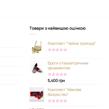
Товари з найвищою оцінкою
Комплект "Чайна троянда"
Оцінено в
5.00
з 5
Броги з геометричним
орнаментом
5,400
грн
Оцінено в
5.00
з 5
Комплект "Макове
безумство"
Оцінено в