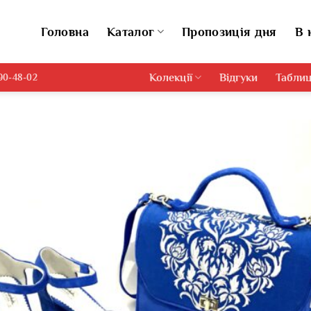
Головна
Каталог
Пропозиція дня
В 
Колекції
Відгуки
Таблиц
690-48-02