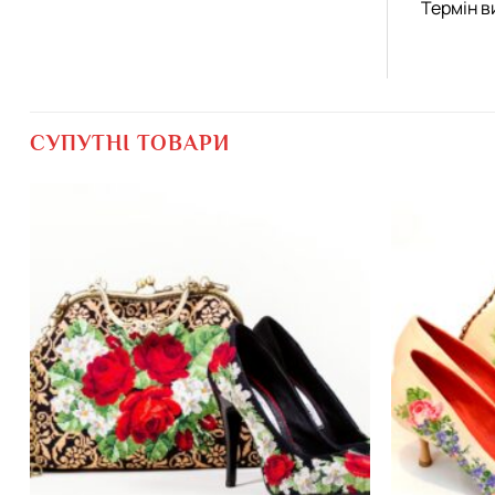
Термін в
СУПУТНІ ТОВАРИ
Додати
виріб у
вибране