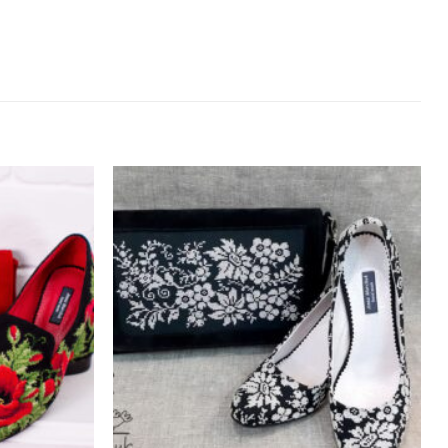
Додати
Додати
виріб у
виріб у
вибране
вибране