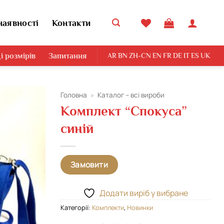
наявності
Контакти
і розмірів
Запитання
AR
BN
ZH-CN
EN
FR
DE
IT
ES
UK
Головна
»
Каталог – всі вироби
Комплект “Спокуса”
Додати
синій
виріб у
вибране
Замовити
Додати виріб у вибране
Категорії:
Комплекти
,
Новинки