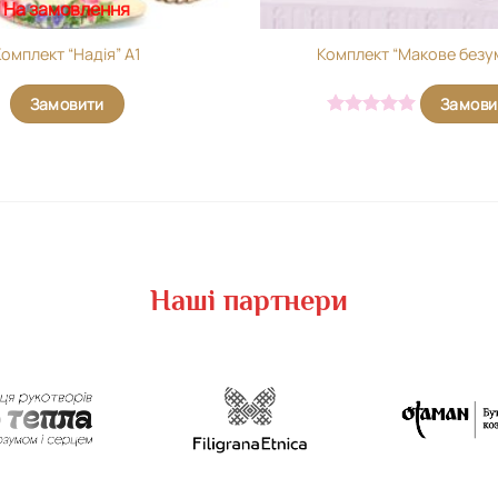
На замовлення
Комплект “Надія” А1
Комплект “Макове безу
Замовити
Замови
Оцінено в
5
з 5
Наші партнери