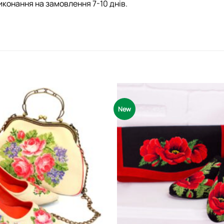
иконання на замовлення 7-10 днів.
New
Додати
виріб у
вибране