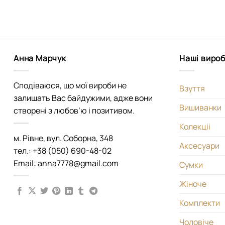
Анна Марчук
Наші виро
Сподіваюся, що мої вироби не
Взуття
залишать Вас байдужими, адже вони
Вишиванки
створені з любов’ю і позитивом.
Колекціі
м. Рівне, вул. Соборна, 348
Аксесуари
тел.: +38 (050) 690-48-02
Email: anna7778@gmail.com
Сумки
Жіноче
Комплекти
Чоловіче