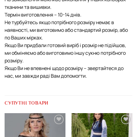
тканини та вишивки.
Термін виготовлення – 10-14 днів.
Не турбуйтесь якщо потрібного розміру немає в
наявності, ми виготовимо або стандартий розмір, або
по Ваших мірках.
Якщо Ви придбали готовий виріб і розмір не підійшов,
ми обміняємо або виготовимо іншу cукню потрібного
розміру.
Якщо Ви не впевнені щодо розміру – звертайтеся до
нас, ми завжди раді Вам допомогти.
СУПУТНІ ТОВАРИ
Додати
Додати
виріб у
виріб у
вибране
вибране