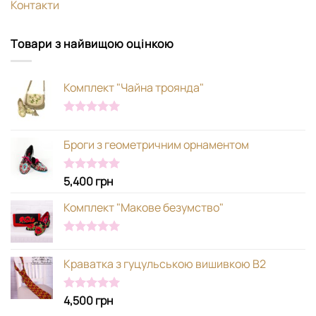
Контакти
Товари з найвищою оцінкою
Комплект "Чайна троянда"
Оцінено в
5.00
з 5
Броги з геометричним орнаментом
5,400
грн
Оцінено в
5.00
з 5
Комплект "Макове безумство"
Оцінено в
5.00
з 5
Краватка з гуцульською вишивкою В2
4,500
грн
Оцінено в
5.00
з 5