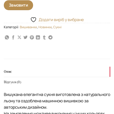
Замовити
Додати виріб у вибране
Категорії:
Вишиванки
,
Новинки
,
Сукні
Опис
Відгуки (0)
Вишукана елегантна сукня виготовлена з натурального
льону та оздоблена машинною вишивкою за
авторським дизайном.
На замовлення можливе виконання у інших кольорах