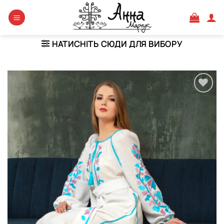
Skip
to
content
НАТИСНІТЬ СЮДИ ДЛЯ ВИБОРУ
Додати
виріб у
вибране