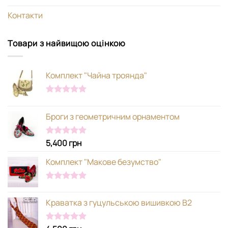
Контакти
Товари з найвищою оцінкою
Комплект "Чайна троянда"
Оцінено в
5.00
з 5
Броги з геометричним орнаментом
5,400
грн
Оцінено в
5.00
з 5
Комплект "Макове безумство"
Оцінено в
5.00
з 5
Краватка з гуцульською вишивкою В2
Оцінено в