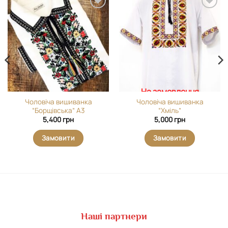
Додати
Додати
виріб у
виріб у
вибране
вибране
На замовлення
Чоловіча вишиванка
Чоловіча вишиванка
“Борщівська” А3
“Хміль”
5,400
грн
5,000
грн
Замовити
Замовити
Наші партнери