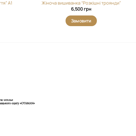
тя” А1
Жіноча вишиванка “Розкішні троянди”
6,500
грн
Замовити