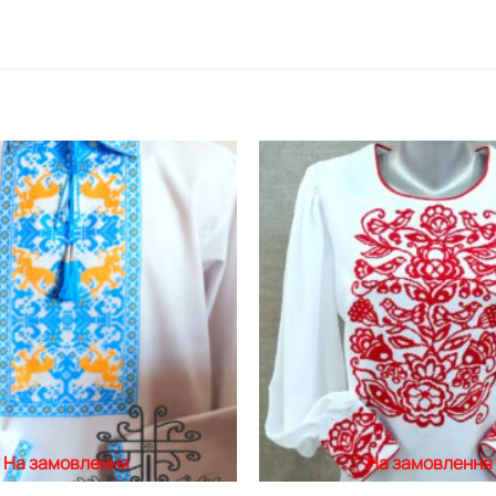
Додати
виріб у
вибране
На замовлення
На замовлення