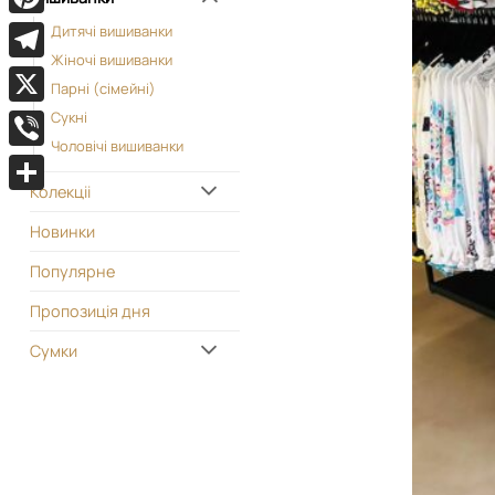
Pinterest
Дитячі вишиванки
Жіночі вишиванки
Telegram
Парні (сімейні)
X
Сукні
Чоловічі вишиванки
Viber
Колекціі
Поділитися
Новинки
Популярне
Пропозиція дня
Сумки