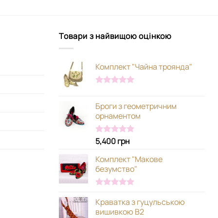
Товари з найвищою оцінкою
Комплект "Чайна троянда"
Оцінено в
5.00
з 5
Броги з геометричним
орнаментом
5,400
грн
Оцінено в
5.00
з 5
Комплект "Макове
безумство"
Оцінено в
Краватка з гуцульською
5.00
з 5
вишивкою В2