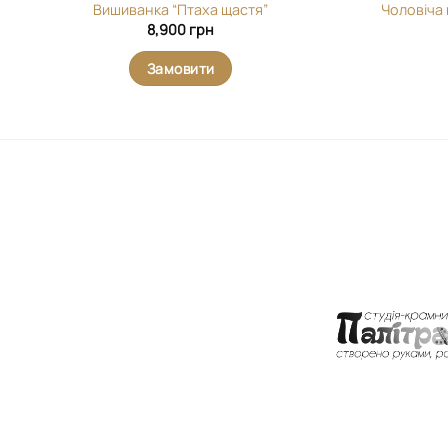
Вишиванка “Птаха щастя”
Чоловіча 
8,900
грн
Замовити