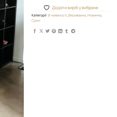
Додати виріб у вибране
Категорії:
В наявності
,
Вишиванки
,
Новинки
,
Сукні