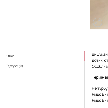
Вишукана
Опис
дотик, с
Особлива
Відгуки (0)
Термін в
Не турбу
Якщо Ви 
Якщо Ви 