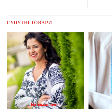
СУПУТНІ ТОВАРИ
Додати
виріб у
вибране
На замовлення