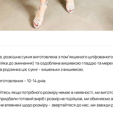
, розкішна сукня виготовлена з помʼякшеного шліфованого
тійка до зминання) та оздоблена вишивкою гладдю та мере
 родзинка ціє сукні – кишеньки з вишивкою.
иготовлення – 10-14 днів.
йтесь якщо потрібного розміру немає в наявності, ми вигот
придбали готовий виріб і розмір не підійшов, ми обміняємо 
не впевнені щодо розміру – звертайтеся до нас, ми завжди 