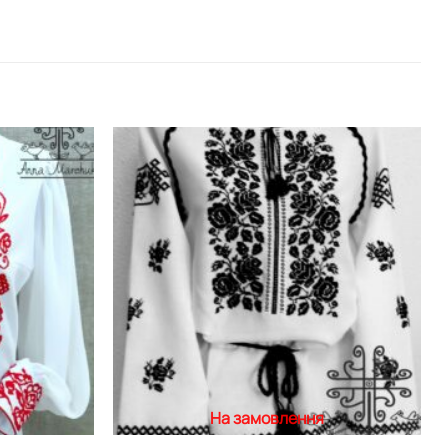
Додати
Додати
виріб у
виріб у
вибране
вибране
На замовлення