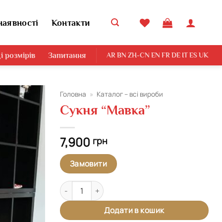
наявності
Контакти
і розмірів
Запитання
AR
BN
ZH-CN
EN
FR
DE
IT
ES
UK
Головна
»
Каталог – всі вироби
Сукня “Мавка”
Додати
виріб у
вибране
7,900
грн
Замовити
Сукня "Мавка" кількість
Додати в кошик