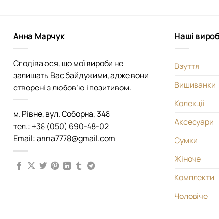
Анна Марчук
Наші виро
Сподіваюся, що мої вироби не
Взуття
залишать Вас байдужими, адже вони
Вишиванки
створені з любов’ю і позитивом.
Колекціі
м. Рівне, вул. Соборна, 348
Аксесуари
тел.: +38 (050) 690-48-02
Email: anna7778@gmail.com
Сумки
Жіноче
Комплекти
Чоловіче