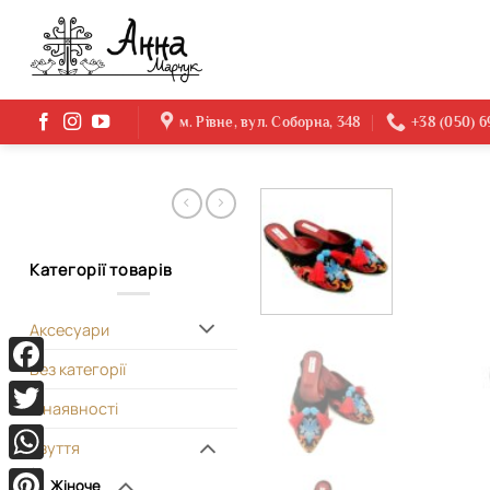
Skip
to
content
м. Рівне, вул. Соборна, 348
+38 (050) 
Категорії товарів
Аксесуари
Без категорії
Facebook
В наявності
Twitter
Взуття
WhatsApp
Жіноче