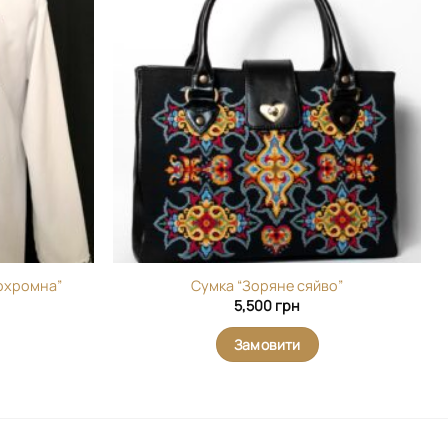
Додати
Додати
виріб у
виріб у
вибране
вибране
охромна”
Сумка “Зоряне сяйво”
5,500
грн
Замовити