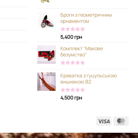
Оцінено в
5.00
з 5
Броги з геометричним
орнаментом
5,400
грн
Оцінено в
5.00
з 5
Комплект "Макове
безумство"
Оцінено в
Краватка з гуцульською
5.00
з 5
вишивкою В2
4,500
грн
Оцінено в
5.00
з 5
Visa
Mast