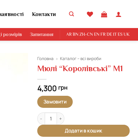
наявності
Контакти
і розмірів
Запитання
AR
BN
ZH-CN
EN
FR
DE
IT
ES
UK
Головна
»
Каталог – всі вироби
Мюлі “Королівські” М1
Додати
виріб у
вибране
4,300
грн
Замовити
Мюлі "Королівські" М1 кількість
Додати в кошик