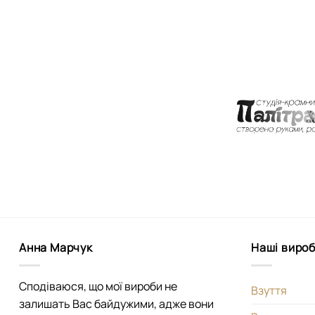
Анна Марчук
Наші виро
Сподіваюся, що мої вироби не
Взуття
залишать Вас байдужими, адже вони