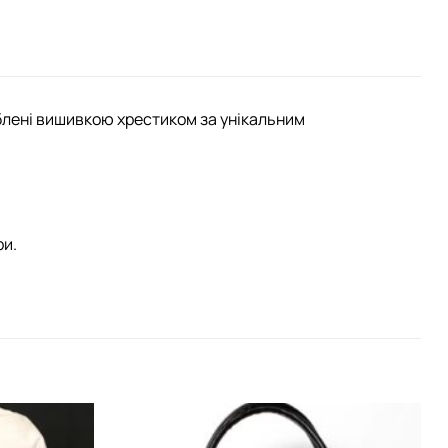
облені вишивкою хрестиком за унікальним
ри.