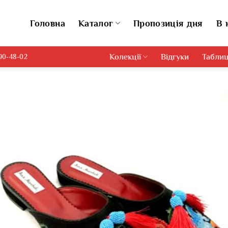
Головна
Каталог
Пропозиція дня
В 
Колекції
Відгуки
Таблиц
690-48-02