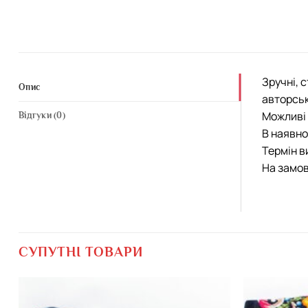
Зручні, 
Опис
авторсь
Можливі 
Відгуки (0)
В наявно
Термін в
На замов
СУПУТНІ ТОВАРИ