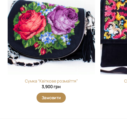
Додати
виріб у
вибране
Сумка “Квіткове розмаїття”
С
3,900
грн
Замовити