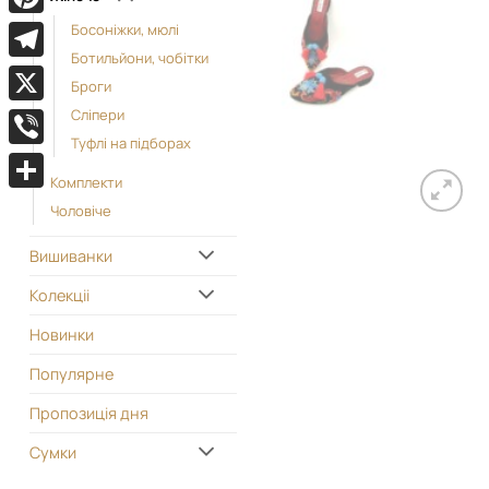
Pinterest
Босоніжки, мюлі
Ботильйони, чобітки
Telegram
Броги
Сліпери
X
Туфлі на підборах
Viber
Комплекти
Поділитися
Чоловіче
Вишиванки
Колекціі
Новинки
Популярне
Пропозиція дня
Сумки