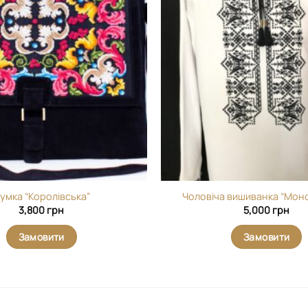
Додати
виріб у
вибране
умка “Королівська”
Чоловіча вишиванка “Мон
3,800
грн
5,000
грн
Замовити
Замовити