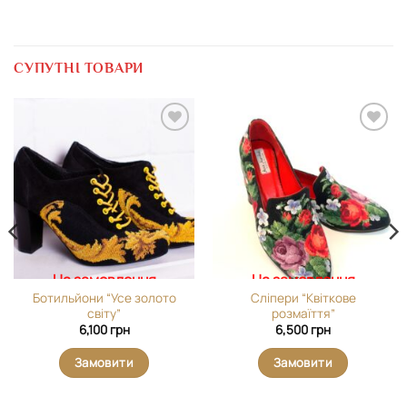
СУПУТНІ ТОВАРИ
Додати
Додати
виріб у
виріб у
вибране
вибране
На замовлення
На замовлення
Ботильйони “Усе золото
Сліпери “Квіткове
світу”
розмаїття”
6,100
грн
6,500
грн
Замовити
Замовити