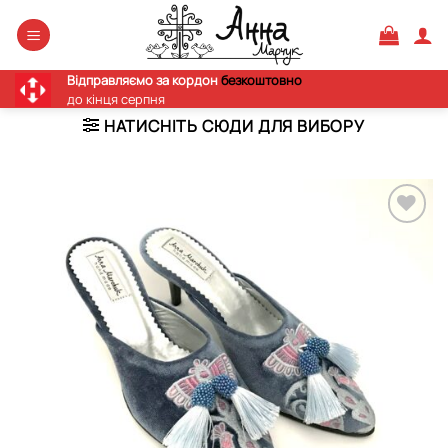
Skip
to
content
Відправляємо за кордон
безкоштовно
до кінця серпня
НАТИСНІТЬ СЮДИ ДЛЯ ВИБОРУ
Додати
виріб у
вибране