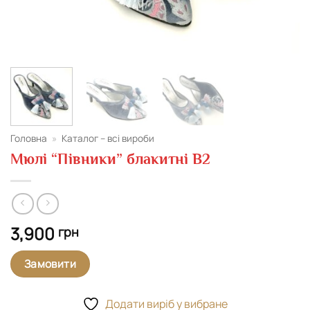
Головна
»
Каталог – всі вироби
Мюлі “Півники” блакитні В2
3,900
грн
Замовити
Додати виріб у вибране